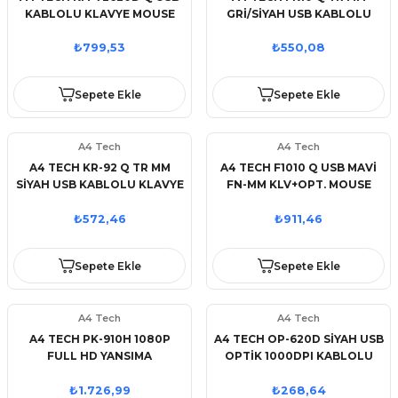
KABLOLU KLAVYE MOUSE
GRİ/SİYAH USB KABLOLU
SET
KLAVYE
₺799,53
₺550,08
Sepete Ekle
Sepete Ekle
A4 Tech
A4 Tech
A4 TECH KR-92 Q TR MM
A4 TECH F1010 Q USB MAVİ
SİYAH USB KABLOLU KLAVYE
FN-MM KLV+OPT. MOUSE
1600
₺572,46
₺911,46
Sepete Ekle
Sepete Ekle
A4 Tech
A4 Tech
A4 TECH PK-910H 1080P
A4 TECH OP-620D SİYAH USB
FULL HD YANSIMA
OPTİK 1000DPI KABLOLU
ENGELLEYICI WEBCAM
MOUSE
₺1.726,99
₺268,64