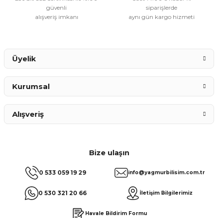
güvenli
siparişlerde
alışveriş imkanı
aynı gün kargo hizmeti
Üyelik
Kurumsal
Alışveriş
Bize ulaşın
0 533 059 19 29
info@yagmurbilisim.com.tr
0 530 321 20 66
İletişim Bilgilerimiz
Havale Bildirim Formu