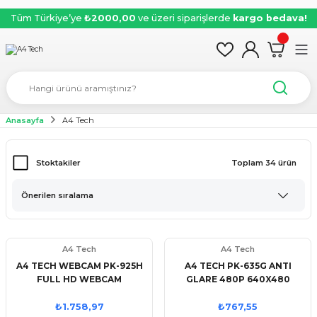
Tüm Türkiye’ye
₺2000,00
ve üzeri siparişlerde
kargo bedava!
Anasayfa
A4 Tech
Stoktakiler
Toplam 34 ürün
A4 Tech
A4 Tech
A4 TECH WEBCAM PK-925H
A4 TECH PK-635G ANTI
FULL HD WEBCAM
GLARE 480P 640X480
WEBCAM
₺1.758,97
₺767,55