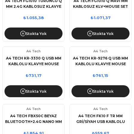
A4 TECH FG1010 TURUNCU Q
A4 TECH FG1010 Q MAVİ MM
MM 2.4G KABLOSUZ KLAVYE
KABLOSUZ KLV+MOUSE SET
MOUSE SET
₺1.055,38
₺1.071,37
Stokta Yok
Stokta Yok
A4 Tech
A4 Tech
A4 TECH KR-3330 Q USB MM
A4 TECH KR-9276 Q USB MM
KABLOLU KLAVYE MOUSE
KABLOLU KLAVYE MOUSE
SET
SET
₺731,17
₺761,15
Stokta Yok
Stokta Yok
A4 Tech
A4 Tech
A4 TECH FBX50C BEYAZ
A4 TECH FK10 F TR MM
BLUETOOTH+2.4G NANO MM
GRİ/SİYAH USB KABLOLU
SARJ EDILEBILIR KABLOSUZ
KLAVYE
KLAVYE
₺1.854,91
₺559,67