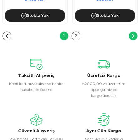
Stokta Yok
Stokta Yok
1
2
Taksitli Alışveriş
Ücretsiz Kargo
Kredi kartınıza taksit ve banka
₺2000,00 ve üzeri tüm
havalesi ile ödeme
siparişeriniz de
kargo ücretsiz
Güvenli Alışveriş
Aynı Gün Kargo
256 bit SSL Sertifikası ile %100
Saat 14:00’a kadar ki