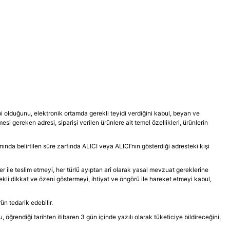
hibi olduğunu, elektronik ortamda gerekli teyidi verdiğini kabul, beyan ve
i gereken adresi, siparişi verilen ürünlere ait temel özellikleri, ürünlerin
ında belirtilen süre zarfında ALICI veya ALICI’nın gösterdiği adresteki kişi
er ile teslim etmeyi, her türlü ayıptan arî olarak yasal mevzuat gereklerine
rekli dikkat ve özeni göstermeyi, ihtiyat ve öngörü ile hareket etmeyi kabul,
n tedarik edebilir.
rendiği tarihten itibaren 3 gün içinde yazılı olarak tüketiciye bildireceğini,