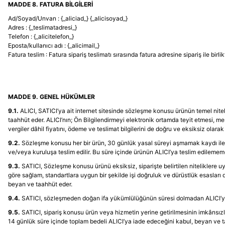
MADDE 8. FATURA BİLGİLERİ
Ad/Soyad/Unvan : {_aliciad_} {_alicisoyad_}
Adres : {_teslimatadresi_}
Telefon : {_alicitelefon_}
Eposta/kullanıcı adı : {_alicimail_}
Fatura teslim : Fatura sipariş teslimatı sırasında fatura adresine sipariş ile birlik
MADDE 9. GENEL HÜKÜMLER
9.1.
ALICI, SATICI’ya ait internet sitesinde sözleşme konusu ürünün temel nitelikl
taahhüt eder. ALICI’nın; Ön Bilgilendirmeyi elektronik ortamda teyit etmesi, mes
vergiler dâhil fiyatını, ödeme ve teslimat bilgilerini de doğru ve eksiksiz olara
9.2.
Sözleşme konusu her bir ürün, 30 günlük yasal süreyi aşmamak kaydı ile ALIC
ve/veya kuruluşa teslim edilir. Bu süre içinde ürünün ALICI’ya teslim edileme
9.3.
SATICI, Sözleşme konusu ürünü eksiksiz, siparişte belirtilen niteliklere uyg
göre sağlam, standartlara uygun bir şekilde işi doğruluk ve dürüstlük esasları d
beyan ve taahhüt eder.
9.4.
SATICI, sözleşmeden doğan ifa yükümlülüğünün süresi dolmadan ALICI’yı bilg
9.5.
SATICI, sipariş konusu ürün veya hizmetin yerine getirilmesinin imkânsızl
14 günlük süre içinde toplam bedeli ALICI’ya iade edeceğini kabul, beyan ve t