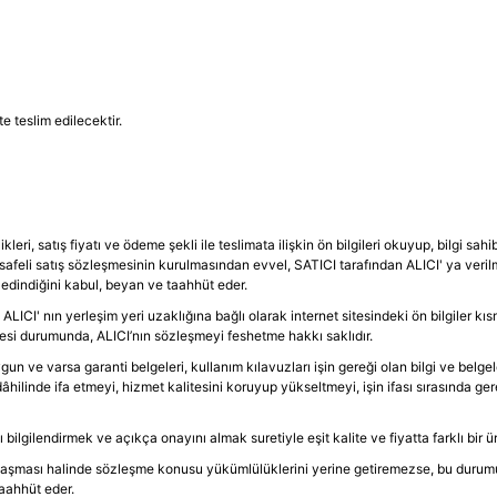
te teslim edilecektir.
eri, satış fiyatı ve ödeme şekli ile teslimata ilişkin ön bilgileri okuyup, bilgi sa
afeli satış sözleşmesinin kurulmasından evvel, SATICI tarafından ALICI' ya verilmes
k edindiğini kabul, beyan ve taahhüt eder.
I' nın yerleşim yeri uzaklığına bağlı olarak internet sitesindeki ön bilgiler kısm
mesi durumunda, ALICI’nın sözleşmeyi feshetme hakkı saklıdır.
un ve varsa garanti belgeleri, kullanım kılavuzları işin gereği olan bilgi ve belgel
âhilinde ifa etmeyi, hizmet kalitesini koruyup yükseltmeyi, işin ifası sırasında ge
ilendirmek ve açıkça onayını almak suretiyle eşit kalite ve fiyatta farklı bir ürü
aşması halinde sözleşme konusu yükümlülüklerini yerine getiremezse, bu durumu, öğ
aahhüt eder.