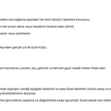
dilen mal sağlama dışındaki her türlü tüketici işleminin konusunu ,
a mal sunan adına veya hesabına hareket eden şirketi,
llanan veya yararlanan
lep eden gerçek ya da tüzel kişiyi,
re hazırlanan yazılım, ses, görüntü ve benzeri gayri maddi malları ifade eder.
mda siparişini verdiği aşağıda nitelikleri ve satış fiyatı belirtilen ürünün satışı v
yükümlülüklerini düzenler.
vaatler güncelleme yapılana ve değiştirilene kadar geçerlidir. Süreli olarak ilan edile