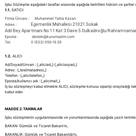
İşbu Sözleşme aşağıdaki taraflar arasında aşağıda belirtilen hüküm ve şartlar
1.1.
SATICI:
Firma Ünvanı :
Muhammet Talha Kazan
Egemenlik Mahallesi 21021.Sokak
Adres :
Adil Bey Apartmanı No:11 Kat:3 Daire:5 Dulkadiroğlu/Kahramnama
Eposta :
destek@kurumsalim.com
Tel:
0 (533) 059 19 29
1.2.
ALICI:
Ad/Soyad/Unvan : {_aliciad_} {_alicisoyad_}
Adres : {_teslimatadresi_}
Telefon : {_alicitelefon_}
Eposta/kullanıcı adı : {_alicimail_}
İş bu sözleşmeyi kabul etmekle ALICI, sözleşme konusu siparişi onayladığı takdi
kabul eder.
MADDE 2.TANIMLAR
İşbu sözleşmenin uygulanmasında ve yorumlanmasında aşağıda yazılı terimler ka
BAKAN: Gümrük ve Ticaret Bakanı’nı,
BAKANLIK: Gümrük ve Ticaret Bakanlığı’nı,