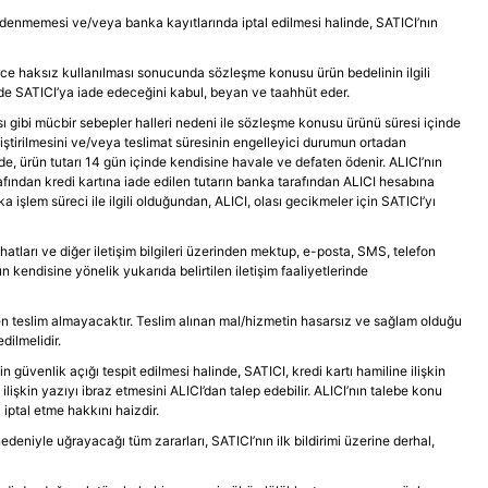
denmemesi ve/veya banka kayıtlarında iptal edilmesi halinde, SATICI’nın
erce haksız kullanılması sonucunda sözleşme konusu ürün bedelinin ilgili
de SATICI’ya iade edeceğini kabul, beyan ve taahhüt eder.
sı gibi mücbir sebepler halleri nedeni ile sözleşme konusu ürünü süresi içinde
iştirilmesini ve/veya teslimat süresinin engelleyici durumun ortadan
de, ürün tutarı 14 gün içinde kendisine havale ve defaten ödenir. ALICI’nın
tarafından kredi kartına iade edilen tutarın banka tarafından ALICI hesabına
işlem süreci ile ilgili olduğundan, ALICI, olası gecikmeler için SATICI’yı
atları ve diğer iletişim bilgileri üzerinden mektup, e-posta, SMS, telefon
 kendisine yönelik yukarıda belirtilen iletişim faaliyetlerinde
en teslim almayacaktır. Teslim alınan mal/hizmetin hasarsız ve sağlam olduğu
dilmelidir.
n güvenlik açığı tespit edilmesi halinde, SATICI, kredi kartı hamiline ilişkin
 ilişkin yazıyı ibraz etmesini ALICI’dan talep edebilir. ALICI’nın talebe konu
iptal etme hakkını haizdir.
nedeniyle uğrayacağı tüm zararları, SATICI’nın ilk bildirimi üzerine derhal,