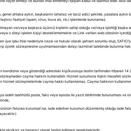
erine riayet etmeyi ve bunları ihlal etmemeyi baştan kabul ve taahhüt eder. Aks
u, genel ahlaka aykırı, başkalarını rahatsız ve taciz edici şekilde, yasalara aykı
ştırıcı faaliyet (spam, virus, truva atı, vb.) işlemlerde bulunamaz.
olmayan ve/veya başkaca üçüncü kişilerin sahip olduğu ve/veya işlettiği başka web 
a o siteyi işleten kişiyi desteklememekte ve Link verilen web sitesinin içerdiği b
n üye işbu ihlal nedeniyle cezai ve hukuki olarak şahsen sorumlu olup, SATICI’yı b
 karşı üyelik sözleşmesine uyulmamasından dolayı tazminat talebinde bulunma hakkı
kendisine veya gösterdiği adresteki kişi/kuruluşa teslim tarihinden itibaren 14 (o
sözleşmeden cayma hakkını kullanabilir. Hizmet sunumuna ilişkin mesafeli sözleş
nan hizmet sözleşmelerinde cayma hakkı kullanılamaz. Cayma hakkının kullanımınd
' ya iadeli taahhütlü posta, faks veya eposta ile yazılı bildirimde bulunulması
linde,
n ürünün faturası kurumsal ise, iade ederken kurumun düzenlemiş olduğu iade fatur
yacaktır.)
likte eksiksiz ve hasarsız olarak teslim edilmesi gerekmektedir.