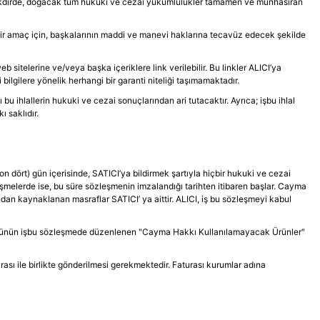
i takdirde, doğacak tüm hukuki ve cezai yükümlülükler tamamen ve münhasıran
rı bir amaç için, başkalarının maddi ve manevi haklarına tecavüz edecek şekilde
sitelerine ve/veya başka içeriklere link verilebilir. Bu linkler ALICI’ya
ilgilere yönelik herhangi bir garanti niteliği taşımamaktadır.
u ihlallerin hukuki ve cezai sonuçlarından ari tutacaktır. Ayrıca; işbu ihlal
 saklıdır.
n dört) gün içerisinde, SATICI’ya bildirmek şartıyla hiçbir hukuki ve cezai
melerde ise, bu süre sözleşmenin imzalandığı tarihten itibaren başlar. Cayma
an kaynaklanan masraflar SATICI’ ya aittir. ALICI, iş bu sözleşmeyi kabul
 ve ürünün işbu sözleşmede düzenlenen "Cayma Hakkı Kullanılamayacak Ürünler"
ası ile birlikte gönderilmesi gerekmektedir. Faturası kurumlar adına