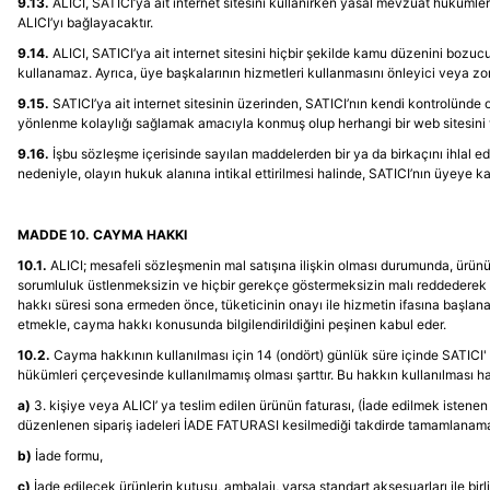
9.13.
ALICI, SATICI’ya ait internet sitesini kullanırken yasal mevzuat hüküml
ALICI’yı bağlayacaktır.
9.14.
ALICI, SATICI’ya ait internet sitesini hiçbir şekilde kamu düzenini bozuc
kullanamaz. Ayrıca, üye başkalarının hizmetleri kullanmasını önleyici veya zorla
9.15.
SATICI’ya ait internet sitesinin üzerinden, SATICI’nın kendi kontrolünde 
yönlenme kolaylığı sağlamak amacıyla konmuş olup herhangi bir web sitesini vey
9.16.
İşbu sözleşme içerisinde sayılan maddelerden bir ya da birkaçını ihlal ede
nedeniyle, olayın hukuk alanına intikal ettirilmesi halinde, SATICI’nın üyeye
MADDE 10. CAYMA HAKKI
10.1.
ALICI; mesafeli sözleşmenin mal satışına ilişkin olması durumunda, ürünün 
sorumluluk üstlenmeksizin ve hiçbir gerekçe göstermeksizin malı reddederek 
hakkı süresi sona ermeden önce, tüketicinin onayı ile hizmetin ifasına başla
etmekle, cayma hakkı konusunda bilgilendirildiğini peşinen kabul eder.
10.2.
Cayma hakkının kullanılması için 14 (ondört) günlük süre içinde SATICI
hükümleri çerçevesinde kullanılmamış olması şarttır. Bu hakkın kullanılması ha
a)
3. kişiye veya ALICI’ ya teslim edilen ürünün faturası, (İade edilmek istene
düzenlenen sipariş iadeleri İADE FATURASI kesilmediği takdirde tamamlanama
b)
İade formu,
c)
İade edilecek ürünlerin kutusu, ambalajı, varsa standart aksesuarları ile bir