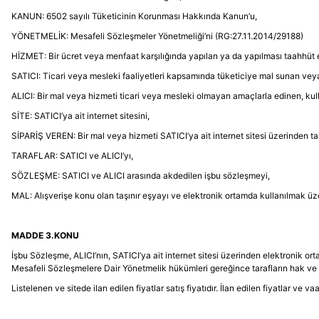
KANUN: 6502 sayılı Tüketicinin Korunması Hakkında Kanun’u,
YÖNETMELİK: Mesafeli Sözleşmeler Yönetmeliği’ni (RG:27.11.2014/29188)
HİZMET: Bir ücret veya menfaat karşılığında yapılan ya da yapılması taahhüt e
SATICI: Ticari veya mesleki faaliyetleri kapsamında tüketiciye mal sunan vey
ALICI: Bir mal veya hizmeti ticari veya mesleki olmayan amaçlarla edinen, ku
SİTE: SATICI’ya ait internet sitesini,
SİPARİŞ VEREN: Bir mal veya hizmeti SATICI’ya ait internet sitesi üzerinden ta
TARAFLAR: SATICI ve ALICI’yı,
SÖZLEŞME: SATICI ve ALICI arasında akdedilen işbu sözleşmeyi,
MAL: Alışverişe konu olan taşınır eşyayı ve elektronik ortamda kullanılmak üze
MADDE 3.KONU
İşbu Sözleşme, ALICI’nın, SATICI’ya ait internet sitesi üzerinden elektronik orta
Mesafeli Sözleşmelere Dair Yönetmelik hükümleri gereğince tarafların hak ve 
Listelenen ve sitede ilan edilen fiyatlar satış fiyatıdır. İlan edilen fiyatlar ve 