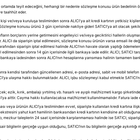
 ortamda teyit edeceğini, herhangi bir nedenle sözleşme konusu ürün bedelinin ö
e taahhüt eder.
işi ve/veya kuruluşa tesliminden sonra ALICI'ya ait kredi kartının yetkisiz kişil
özleşme konusu ürünü 3 gün içerisinde nakliye gideri SATICI’ya ait olacak şekil
ların borçlarını yerine getirmesini engelleyici ve/veya geciktirici hallerin oluşma
 ALICI da siparişin iptal edilmesini, sözleşme konusu ürünün varsa emsali ile değ
rafından siparişin iptal edilmesi halinde ALICI’nın havale olarak yaptığı ödemeler
ptal edilmesinden sonra 14 gün içerisinde ilgili bankaya iade edilir. ALICI, SATICI 
rın bankaya iadesinden sonra ALICI’nın hesaplarına yansıması halinin tamamen banka 
ra kendisi tarafından güncellenen adresi, e-posta adresi, sabit ve mobil telefon h
ICI’ya ulaşma hakkı bulunmaktadır. ALICI, işbu sözleşmeyi kabul etmekle SATICI’nın
zik, kırık, ambalajı yırtılmış vb. hasarlı ve ayıplı mal/hizmeti kargo şirketind
ya aittir. Cayma hakkı kullanılacaksa mal/hizmet kullanılmamalıdır. Fatura iade e
ası veya ürünün ALICI’ya tesliminden evvel, siparişte kullanılan kredi kartına ilişki
 ait ekstresini yahut kart hamilinin bankasından kredi kartının kendisine ait olduğuna
 mezkur taleplerin 24 saat içerisinde karşılanmaması halinde ise SATICI, siparişi 
sair bilgilerin gerçeğe uygun olduğunu, SATICI’nın bu bilgilerin gerçeğe aykırılığı 