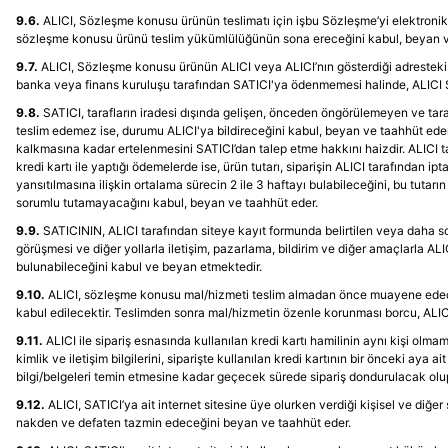
9.6.
ALICI, Sözleşme konusu ürünün teslimatı için işbu Sözleşme’yi elektronik
sözleşme konusu ürünü teslim yükümlülüğünün sona ereceğini kabul, beyan v
9.7.
ALICI, Sözleşme konusu ürünün ALICI veya ALICI’nın gösterdiği adresteki k
banka veya finans kuruluşu tarafından SATICI'ya ödenmemesi halinde, ALICI S
9.8.
SATICI, tarafların iradesi dışında gelişen, önceden öngörülemeyen ve taraf
teslim edemez ise, durumu ALICI'ya bildireceğini kabul, beyan ve taahhüt eder.
kalkmasına kadar ertelenmesini SATICI’dan talep etme hakkını haizdir. ALICI ta
kredi kartı ile yaptığı ödemelerde ise, ürün tutarı, siparişin ALICI tarafından i
yansıtılmasına ilişkin ortalama sürecin 2 ile 3 haftayı bulabileceğini, bu tuta
sorumlu tutamayacağını kabul, beyan ve taahhüt eder.
9.9.
SATICININ, ALICI tarafından siteye kayıt formunda belirtilen veya daha son
görüşmesi ve diğer yollarla iletişim, pazarlama, bildirim ve diğer amaçlarla AL
bulunabileceğini kabul ve beyan etmektedir.
9.10.
ALICI, sözleşme konusu mal/hizmeti teslim almadan önce muayene edecek; e
kabul edilecektir. Teslimden sonra mal/hizmetin özenle korunması borcu, ALICI’
9.11.
ALICI ile sipariş esnasında kullanılan kredi kartı hamilinin aynı kişi olmam
kimlik ve iletişim bilgilerini, siparişte kullanılan kredi kartının bir önceki aya
bilgi/belgeleri temin etmesine kadar geçecek sürede sipariş dondurulacak olup,
9.12.
ALICI, SATICI’ya ait internet sitesine üye olurken verdiği kişisel ve diğer 
nakden ve defaten tazmin edeceğini beyan ve taahhüt eder.