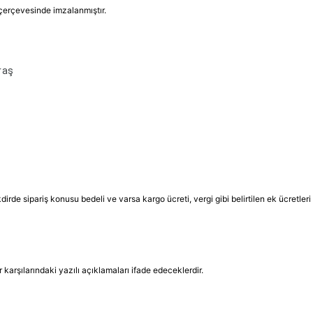
 çerçevesinde imzalanmıştır.
raş
rde sipariş konusu bedeli ve varsa kargo ücreti, vergi gibi belirtilen ek ücretler
rşılarındaki yazılı açıklamaları ifade edeceklerdir.