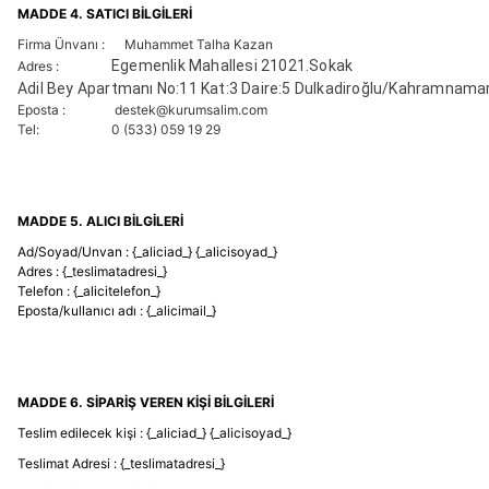
MADDE 4. SATICI BİLGİLERİ
Firma Ünvanı :
Muhammet Talha Kazan
Egemenlik Mahallesi 21021.Sokak
Adres :
Adil Bey Apartmanı No:11 Kat:3 Daire:5 Dulkadiroğlu/Kahramnama
Eposta :
destek@kurumsalim.com
Tel:
0 (533) 059 19 29
MADDE 5. ALICI BİLGİLERİ
Ad/Soyad/Unvan : {_aliciad_} {_alicisoyad_}
Adres : {_teslimatadresi_}
Telefon : {_alicitelefon_}
Eposta/kullanıcı adı : {_alicimail_}
MADDE 6. SİPARİŞ VEREN KİŞİ BİLGİLERİ
Teslim edilecek kişi : {_aliciad_} {_alicisoyad_}
Teslimat Adresi : {_teslimatadresi_}