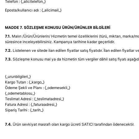
Telefon : {_alicitelefon_}
Eposta/kullanıcı adı : {_alicimail_}
MADDE 7. SÖZLEŞME KONUSU ÜRÜN/ÜRÜNLER BİLGİLERİ
7.1.
Malın /Ürün/Ürünlerin/ Hizmetin temel özelliklerini (türü, miktarı, marka/m
süresince inceleyebilirsiniz. Kampanya tarihine kadar geçerlidir.
7.2.
Listelenen ve sitede ilan edilen fiyatlar satış fiyatıdır. İlan edilen fiyatlar
7.3.
Sözleşme konusu mal ya da hizmetin tüm vergiler dâhil satış fiyatı aşağıda 
{_urunbilgileri_}
Kargo Tutarı : {_kargo_}
Ödeme Şekli ve Planı : {_odemesekli_}
{_odemetablosu_}
Teslimat Adresi : {_teslimatadresi_}
Fatura Adresi : {_faturaadresi_}
Sipariş Tarihi : {_tarih_}
7.4.
Ürün sevkiyat masrafı olan kargo ücreti SATICI tarafından ödenecektir.