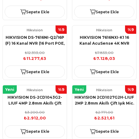
Sepete Ekle
Sepete Ekle
%9
%9
Hikvision
Hikvision
HIKVISION DS-7616NI-Q2/16P
HIKVISION 7616NXI-K1 16
(F) 16 Kanal NVR (16 Port POE,
Kanal AcuSense 4K NVR
2 SATA)
(H.265+)
₺12.393,00
₺7.833,00
₺11.277,63
₺7.128,03
Sepete Ekle
Sepete Ekle
Yeni
%9
Yeni
%9
Hikvision
Hikvision
HIKVISION DS-2CD1043G2-
HIKVISION 2CD1027G2H-LIUF
LIUF 4MP 2.8mm Akıllı Çift
2MP 2.8mm Akıllı Çift Işık Mic.
Işık Mic. AcuSense Bullet
AcuSense ColorVu Bull
₺3.200,00
₺2.771,00
₺2.912,00
₺2.521,61
Sepete Ekle
Sepete Ekle