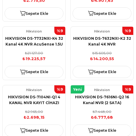
₺2.775,50
₺4.907,63
Sepete Ekle
Sepete Ekle
%9
%9
Hikvision
Hikvision
HIKVISION DS-7732NXI-K4 32
HIKVISION DS-7632NXI-K2 32
Kanal 4K NVR AcuSense 1.5U
Kanal 4K NVR
K Series
₺21.127,00
₺15.605,00
₺19.225,57
₺14.200,55
Sepete Ekle
Sepete Ekle
%9
Yeni
%9
Hikvision
Hikvision
HIKVISION DS-7104NI-Q1 4
HIKVISION DS-7616NI-Q2 16
KANAL NVR KAYIT CİHAZI
Kanal NVR (2 SATA)
₺2.965,00
₺7.448,00
₺2.698,15
₺6.777,68
Sepete Ekle
Sepete Ekle