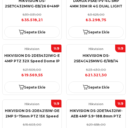
HIKVISION DS-
DAHUA P5AE-PV-4G 5MP
2SE7C432MWG-EB/26 6+4MP
4MM 30M IR 4G DUAL LIGHT
TandemVU 32X ColorVU
Mic IP KAMERA
₺39.031,00
₺3.625,00
Panaromic Speed Dome
₺35.518,21
₺3.298,75
Sepete Ekle
Sepete Ekle
%9
%9
Hikvision
Hikvision
HIKVISION DS-2DE5432IWG-E
HIKVISION DS-
4MP PTZ 32X Speed Dome IP
2SE4C425MWG-E/RB/14
Kamera
4+4MP 4.8~120mm R/B SL
₺21.505,00
₺23.430,00
PTZ 25X TandemVu IP
₺19.569,55
₺21.321,30
Sepete Ekle
Sepete Ekle
%9
%9
Hikvision
Hikvision
HIKVISION DS-2DE4215IW-DE
HIKVISION DS-2DE7A432IW-
2MP 5~75mm PTZ 15X Speed
AEB 4MP 5.9~188.8mm PTZ
Dome IP Kamera
32X Speed Dome IP Kamera
₺15.603,00
₺29.658,00