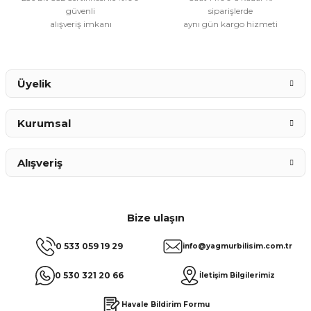
güvenli
siparişlerde
alışveriş imkanı
aynı gün kargo hizmeti
Üyelik
Kurumsal
Alışveriş
Bize ulaşın
0 533 059 19 29
info@yagmurbilisim.com.tr
0 530 321 20 66
İletişim Bilgilerimiz
Havale Bildirim Formu