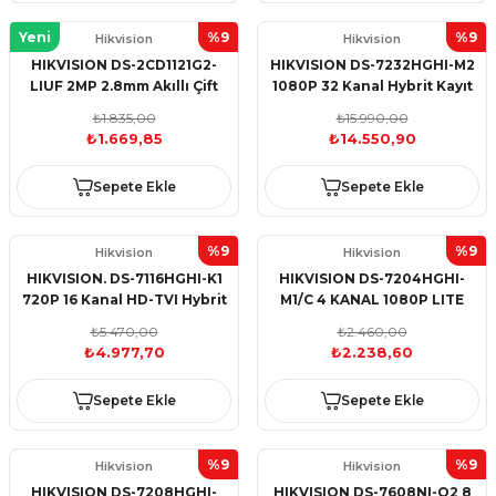
Yeni
%9
%9
Hikvision
Hikvision
HIKVISION DS-2CD1121G2-
HIKVISION DS-7232HGHI-M2
LIUF 2MP 2.8mm Akıllı Çift
1080P 32 Kanal Hybrit Kayıt
Işık Mic. AcuSense Mini
Cihazı
₺1.835,00
₺15.990,00
Dome
₺1.669,85
₺14.550,90
Sepete Ekle
Sepete Ekle
%9
%9
Hikvision
Hikvision
HIKVISION. DS-7116HGHI-K1
HIKVISION DS-7204HGHI-
720P 16 Kanal HD-TVI Hybrit
M1/C 4 KANAL 1080P LITE
Kayıt Cihazı (1080P Lite)
H265 PRO HİBRİT DVR KAYIT
₺5.470,00
₺2.460,00
CİHAZI
₺4.977,70
₺2.238,60
Sepete Ekle
Sepete Ekle
%9
%9
Hikvision
Hikvision
HIKVISION DS-7208HGHI-
HIKVISION DS-7608NI-Q2 8