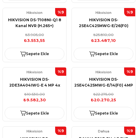
%9
%9
Hikvision
Hikvision
HIKVISION DS-7108NI-Q1 8
HIKVISION DS-
Kanal NVR (H.265+)
2SE4C425MWG-E/26(F0)
6+4MP 25X ColorVu & IR
₺3.905,00
₺25.810,00
Acusense Panorami
₺3.553,55
₺23.487,10
Sepete Ekle
Sepete Ekle
%9
%9
Hikvision
Hikvision
HIKVISION DS-
HIKVISION DS-
2DE3A404IWG-E 4 MP 4x
2SE4C425MWG-E/14(F0) 4MP
Zoom IR Mini PT Dome
4.8~120mm PTZ 25X
₺10.530,00
₺22.275,00
Network Camera
TandemVu IP Kamera
₺9.582,30
₺20.270,25
Sepete Ekle
Sepete Ekle
%9
%9
Hikvision
Dahua