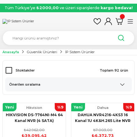
Tüm Türkiye’ye
₺2000,00
ve üzeri siparişlerde
kargo bedava!
Anasayfa
Güvenlik Ürünleri
İP Sistem Ürünler
Stoktakiler
Toplam 92 ürün
Yeni
%9
Yeni
%9
Hikvision
Dahua
HIKVISION DS-7764NI-M4 64
DAHUA NVR4216-4KS3 16
Kanal NVR (4 SATA)
Kanal 1U 4K&H.265 Lite NVR
₺42.962,00
₺7.003,00
₺39.095,42
₺6.372,73