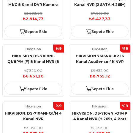
M1/C 8 Kanal DVR Kamera
Kanal NVR (2 SATA,H.265+)
Kayıt Cihazı
₺3.203,00
₺7.063,00
₺2.914,73
₺6.427,33
Sepete Ekle
Sepete Ekle
%9
%9
Hikvision
Hikvision
HIKVISION DS-7108NI-
HIKVISION 7616NXI-K2 16
Q1/8P/M (F) 8 Kanal NVR (8
Kanal AcuSense 4K NVR
Port POE)
(H.265+)
₺7.320,00
₺9.632,00
₺6.661,20
₺8.765,12
Sepete Ekle
Sepete Ekle
%9
%9
Hikvision
Hikvision
HIKVISION. DS-7104NI-Q1/M 4
HIKVISION. DS-7104NI-Q1/4P
Kanal NVR
4 Kanal NVR (H.265+, 4 Port
POE)
₺3.050,00
₺5.393,00