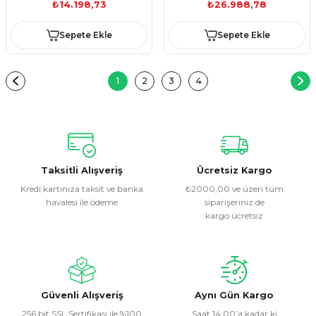
₺14.198,73
₺26.988,78
Sepete Ekle
Sepete Ekle
1
2
3
4
Taksitli Alışveriş
Ücretsiz Kargo
Kredi kartınıza taksit ve banka
₺2000,00 ve üzeri tüm
havalesi ile ödeme
siparişeriniz de
kargo ücretsiz
Güvenli Alışveriş
Aynı Gün Kargo
256 bit SSL Sertifikası ile %100
Saat 14:00’a kadar ki