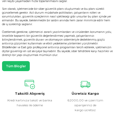
veri kaybı yaşamadan hızla toparlanmasını sağlar.
Son olarak, işletmenizde bir siber güvenlik planı oluşturmak ve bu planı sürekli
güncellemek gerekir. Acil durum müdahale politikaları, çalışanların rolleri ve
sorumlulukları, güvenlik süreçlerinin nasıl işletileceği gibi unsurlar bu plan içinde yer
almalıdır. Bu sayede, beklenmedik bir saldırı anında hem zarar minimize edilir hem
de iş sürekliliği sağlanır.
Özetlemek gerekirse, işletmenizi zararlı yazılımlardan ve virüslerden korumanın yolu,
öncelikle kapsamlı bir güvenlik değerlendirmesi yapmak, çalışanlarınızı
bilinçlendirmek, güvenlik duvarı ve otomasyon sistemleriyle desteklenmiş güçlü
antivirüs çözümleri kullanmak ve etkili yedekleme yöntemleri yürütmektir.
Bitdefender ve Eset gibi profesyonel antivirüs programları tercih edilerek, işletmenizin
dijital güvenliği en üst seviyeye taşınabilir. Bu sayede, siber tehditlere karşı hazırlıklı ve
dirençli bir yapı oluşturmak mümkün olur.
Tüm Bloglar
Taksitli Alışveriş
Ücretsiz Kargo
Kredi kartınıza taksit ve banka
₺2000,00 ve üzeri tüm
havalesi ile ödeme
siparişeriniz de
kargo ücretsiz