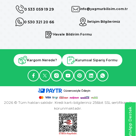
0 533 059 19 29
info@yagmurbilisim.com.tr
0 530 321 20 66
İletişim Bilgilerimiz
Havale Bildirim Formu
Kargom Nerede?
Kurumsal Sipariş Formu
2026 © Tüm hakları saklıdır. Kredi kartı bilgileriniz 256bit SSL sertifikası ile
korunmaktadır.
WhatsApp Destek