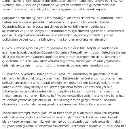
bilinen açıklara karşı düzenli güvenlik taramalarının yapılması tavsiye edilir. Ayrıca,
işletmenizde kullanılan yazılımların ve işletim sistemlerinin güncellemelerinin
zamanında yapılması, pek çok güvenlik açığını otomatik olarak kapatır.
Çalışanlarınızın siber güvenlik farkındalığını artırmak da önemli bir adımdır. İnsan
hatası, kuruluşlarda güvenlik ihlallerinin önde gelen nedenlerinden biridir.
Dolandırıcılık amaçlı e-postalara dikkat edilmesi, bilinmeyen bağlantıların
açılmaması ve şüpheli dosyaların indirilmemesi için düzenli eğitimler düzenlenmesi
gerekir. Bu eğitimlerde, kimlik avı saldırılarından kaçınma yöntemleri, parola
politikaları ve veri koruma bilinçlendirme konuları mutlaka yer almalıdır.
Güvenlik otomasyonuna yatırım yapmak, saldırıların hızlı tespiti ve müdahalesi
açısından faydalı olacaktır. Güvenlik Duvarları (Firewall) ve Intrusion Detection System
(IDS) gibi sistemlerin yanısıra, antivirüs programları işletmenizin dijital korumasını
güçlendirir. Virüslere karşı aktif koruma sağlamak, zararlı yazılımların yayılmasını
önlemek ve dosyaların bütünlüğünü korumak bu araçlarla mümkün olur.
Bu noktada, piyasadaki birçok antivirüs çözümü arasından en güvenilir ve etkili
olanlarını tercih etmek büyük önem taşır. Bitdefender ve Eset antivirüs programları,
sağladıkları gelişmiş tehdit tespit teknolojileri, düşük sistem kaynak kullanımı ve
kullanıcı dostu arayüzleriyle bir işletme için ideal seçenekler arasında yer alır.
Bitdefender, yapay zeka destekli tehdit tespiti ve kapsamlı çok katmanlı savunma
mekanizmaları sunarken, Eset ise hafif yapısı ve özellikle gelişmiş tehditlere karşı hızlı
müdahale yetenekleriyle öne çıkar. Her iki program da gerçek zamanlı koruma,
otomatik güncellemeler ve kapsamlı raporlama özelliklerini bir arada sunar.
Yedekleme stratejisi, zararlı yazılımlar tarafından yapılan saldırılarda veri kaybını
önlemek adına başka bir olmazsa olmazdır. İşletmenizde kritik verilerin düzenli
olarak yedeklenmesi, hem fiziksel hem de bulut tabanlı sistemlerle desteklenmelidir.
Bu yedeklerin güvenli bir ortamda saklanması, işletmenizin felaket durumlarında bile