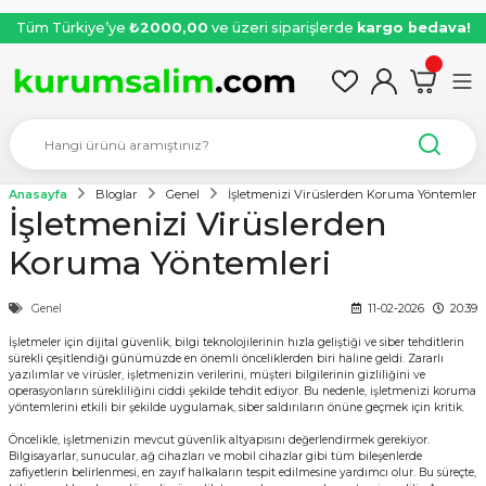
Tüm Türkiye’ye
₺2000,00
ve üzeri siparişlerde
kargo bedava!
Anasayfa
Bloglar
Genel
İşletmenizi Virüslerden Koruma Yöntemleri
İşletmenizi Virüslerden
Koruma Yöntemleri
Genel
11-02-2026
20:39
İşletmeler için dijital güvenlik, bilgi teknolojilerinin hızla geliştiği ve siber tehditlerin
sürekli çeşitlendiği günümüzde en önemli önceliklerden biri haline geldi. Zararlı
yazılımlar ve virüsler, işletmenizin verilerini, müşteri bilgilerinin gizliliğini ve
operasyonların sürekliliğini ciddi şekilde tehdit ediyor. Bu nedenle, işletmenizi koruma
yöntemlerini etkili bir şekilde uygulamak, siber saldırıların önüne geçmek için kritik.
Öncelikle, işletmenizin mevcut güvenlik altyapısını değerlendirmek gerekiyor.
Bilgisayarlar, sunucular, ağ cihazları ve mobil cihazlar gibi tüm bileşenlerde
zafiyetlerin belirlenmesi, en zayıf halkaların tespit edilmesine yardımcı olur. Bu süreçte,