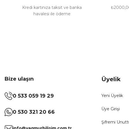
Bu ürüne benzer farklı alternatifler olmalı.
Kredi kartınıza taksit ve banka
₺2000,00
havalesi ile ödeme
Bize ulaşın
Üyelik
0 533 059 19 29
Yeni Üyelik
Üye Girişi
0 530 321 20 66
Şifremi Unut
info@yagmurbilisim.com.tr