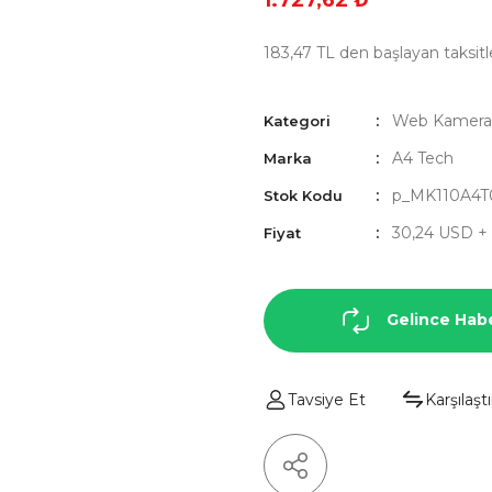
1.727,62 ₺
183,47 TL den başlayan taksitle
Web Kamera
Kategori
A4 Tech
Marka
p_MK110A4T
Stok Kodu
30,24 USD +
Fiyat
Gelince Hab
Tavsiye Et
Karşılaştı