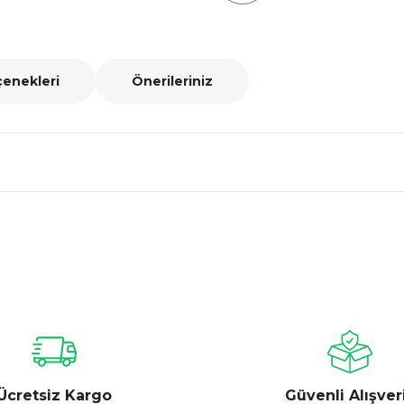
çenekleri
Önerileriniz
nularda yetersiz gördüğünüz noktaları öneri formunu kullanarak tarafımız
Bu ürüne ilk yorumu siz yapın!
Yorum Yaz
Ücretsiz Kargo
Güvenli Alışver