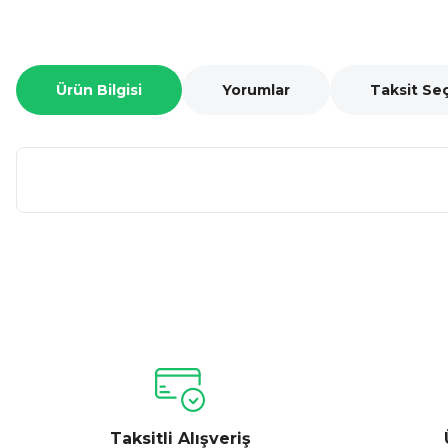
Ürün Bilgisi
Yorumlar
Taksit Se
Bu ürünün fiyat bilgisi, resim, ürün açıklamalarında ve diğer ko
Görüş ve önerileriniz için teşekkür ederiz.
Ürün resmi kalitesiz, bozuk veya görüntülenemiyor.
Ürün açıklamasında eksik bilgiler bulunuyor.
Ürün bilgilerinde hatalar bulunuyor.
Taksitli Alışveriş
Ürün fiyatı diğer sitelerden daha pahalı.