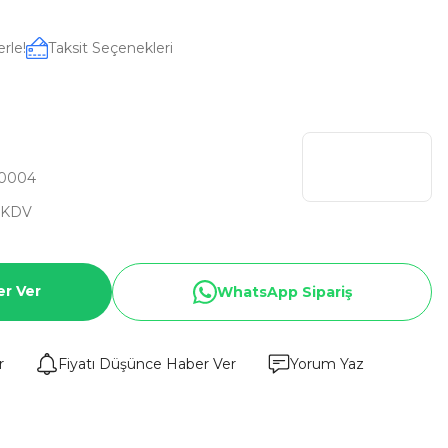
rle!
Taksit Seçenekleri
0004
 KDV
er Ver
WhatsApp Sipariş
r
Fiyatı Düşünce Haber Ver
Yorum Yaz