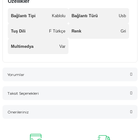
Özellikler
Bağlantı Tipi
Kablolu
Bağlantı Türü
Usb
Tuş Dili
F Türkçe
Renk
Gri
Multimedya
Var
Yorumlar
Taksit Seçenekleri
Bu ürüne ilk yorumu siz yapın!
Önerileriniz
Yorum Yaz
Bu ürünün fiyat bilgisi, resim, ürün açıklamalarında ve diğer
konularda yetersiz gördüğünüz noktaları öneri formunu