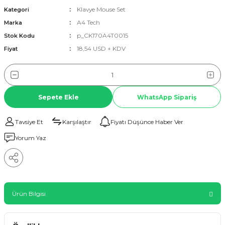
Klavye Mouse Set
Kategori
A4 Tech
Marka
p_CK170A4T0015
Stok Kodu
18,54 USD + KDV
Fiyat
Sepete Ekle
WhatsApp Sipariş
Tavsiye Et
Karşılaştır
Fiyatı Düşünce Haber Ver
Yorum Yaz
Ürün Bilgisi