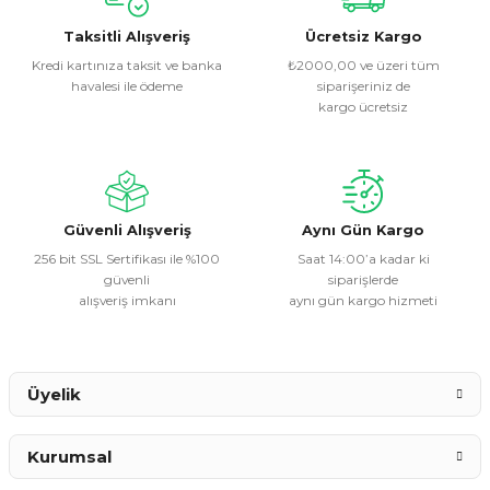
kullanarak tarafımıza iletebilirsiniz.
Görüş ve önerileriniz için teşekkür ederiz.
Taksitli Alışveriş
Ücretsiz Kargo
Kredi kartınıza taksit ve banka
₺2000,00 ve üzeri tüm
havalesi ile ödeme
siparişeriniz de
Ürün resmi kalitesiz, bozuk veya görüntülenemiyor.
kargo ücretsiz
Ürün açıklamasında eksik bilgiler bulunuyor.
Ürün bilgilerinde hatalar bulunuyor.
Ürün fiyatı diğer sitelerden daha pahalı.
Bu ürüne benzer farklı alternatifler olmalı.
Güvenli Alışveriş
Aynı Gün Kargo
256 bit SSL Sertifikası ile %100
Saat 14:00’a kadar ki
güvenli
siparişlerde
alışveriş imkanı
aynı gün kargo hizmeti
Gönder
Üyelik
Kurumsal