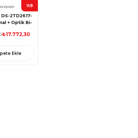
%9
kvision
N DS-2TD2617-
al + Optik Bi-
m IP Bullet
₺17.772,30
0
amera
pete Ekle