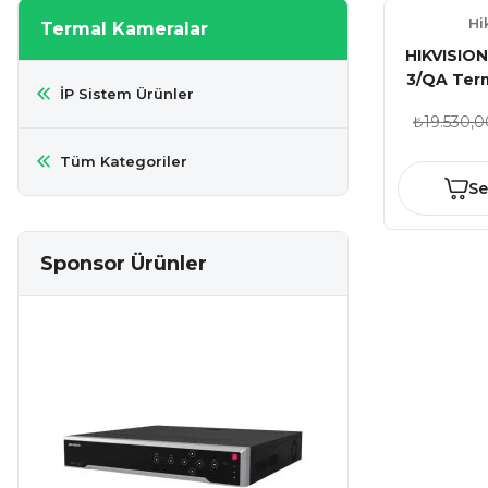
Hi
Termal Kameralar
HIKVISIO
3/QA Term
İP Sistem Ürünler
spectru
₺19.530,0
K
Tüm Kategoriler
Se
Sponsor Ürünler