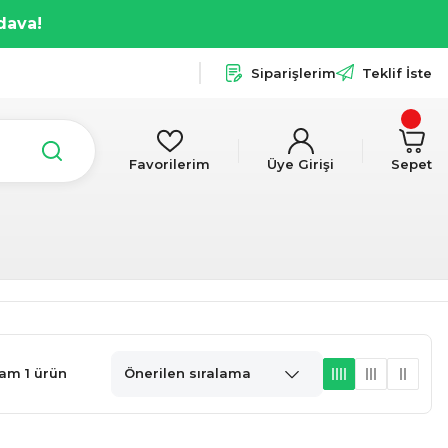
dava!
Siparişlerim
Teklif İste
Favorilerim
Üye Girişi
Sepet
am 1 ürün