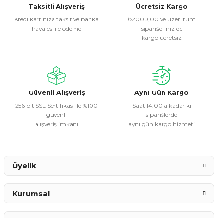
Görüş ve önerileriniz için teşekkür ederiz.
Taksitli Alışveriş
Ücretsiz Kargo
Kredi kartınıza taksit ve banka
₺2000,00 ve üzeri tüm
havalesi ile ödeme
siparişeriniz de
Ürün resmi kalitesiz, bozuk veya görüntülenemiyor.
kargo ücretsiz
Ürün açıklamasında eksik bilgiler bulunuyor.
Ürün bilgilerinde hatalar bulunuyor.
Ürün fiyatı diğer sitelerden daha pahalı.
Bu ürüne benzer farklı alternatifler olmalı.
Güvenli Alışveriş
Aynı Gün Kargo
256 bit SSL Sertifikası ile %100
Saat 14:00’a kadar ki
güvenli
siparişlerde
alışveriş imkanı
aynı gün kargo hizmeti
Gönder
Üyelik
Kurumsal