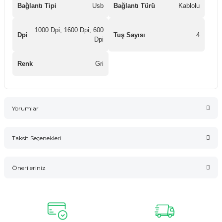
Bağlantı Tipi
Usb
Bağlantı Türü
Kablolu
1000 Dpi, 1600 Dpi, 600
Dpi
Tuş Sayısı
4
Dpi
Renk
Gri
Yorumlar
Taksit Seçenekleri
Bu ürüne ilk yorumu siz yapın!
Önerileriniz
Yorum Yaz
Bu ürünün fiyat bilgisi, resim, ürün açıklamalarında ve diğer
konularda yetersiz gördüğünüz noktaları öneri formunu
kullanarak tarafımıza iletebilirsiniz.