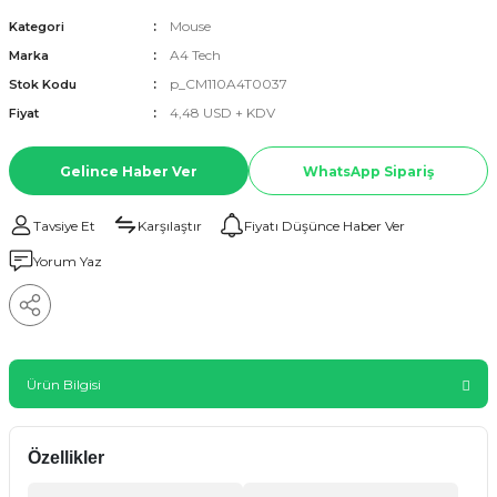
Mouse
Kategori
A4 Tech
Marka
p_CM110A4T0037
Stok Kodu
4,48 USD + KDV
Fiyat
Gelince Haber Ver
WhatsApp Sipariş
Tavsiye Et
Karşılaştır
Fiyatı Düşünce Haber Ver
Yorum Yaz
Ürün Bilgisi
Özellikler