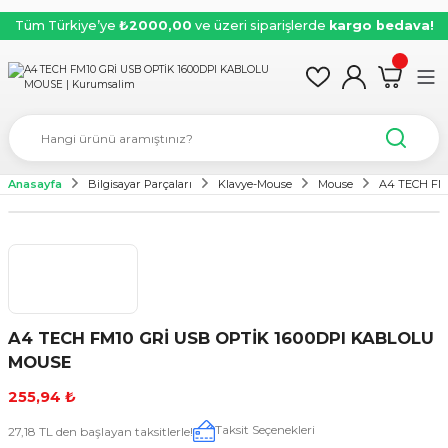
Tüm Türkiye’ye
₺2000,00
ve üzeri siparişlerde
kargo bedava!
Anasayfa
Bilgisayar Parçaları
Klavye-Mouse
Mouse
A4 TECH FM
A4 TECH FM10 GRİ USB OPTİK 1600DPI KABLOLU
MOUSE
255,94 ₺
Taksit Seçenekleri
27,18 TL den başlayan taksitlerle!