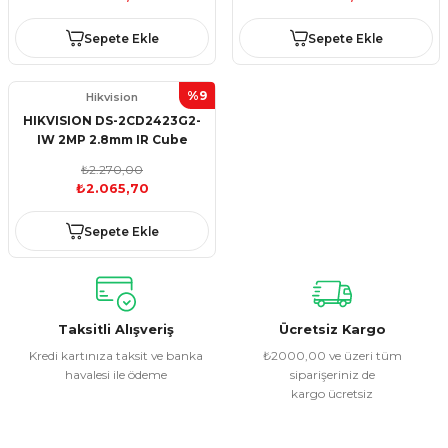
Sepete Ekle
Sepete Ekle
%9
Hikvision
HIKVISION DS-2CD2423G2-
IW 2MP 2.8mm IR Cube
Kamera (Wi-Fi + Sesli, H.265+)
₺2.270,00
₺2.065,70
Sepete Ekle
Taksitli Alışveriş
Ücretsiz Kargo
Kredi kartınıza taksit ve banka
₺2000,00 ve üzeri tüm
havalesi ile ödeme
siparişeriniz de
kargo ücretsiz