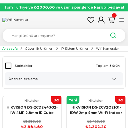
Tüm Türkiye’ye
₺2000,00
ve üzeri siparişlerde
kargo bedava!
Anasayfa
Güvenlik Ürünleri
İP Sistem Ürünler
Wifi Kameralar
Stoktakiler
Toplam 3 ürün
%9
Yeni
%9
Hikvision
Hikvision
HIKVISION DS-2CD2443G2-
HIKVISION DS-2CV2Q21G1-
IW 4MP 2.8mm IR Cube
IDW 2mp 4mm Wi-Fi Indoor
Kamera (Wi-Fi + Sesli, H.265+)
PT Kamera
₺3.280,00
₺2.420,00
₺2.984,80
₺2.202,20