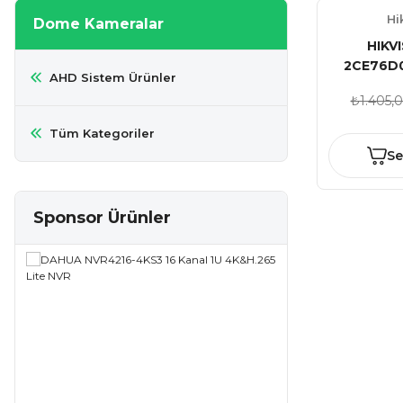
Hi
Dome Kameralar
HIKV
2CE76D0
AHD Sistem Ürünler
2,8mm IR
₺1.405,
Tüm Kategoriler
Se
Sponsor Ürünler