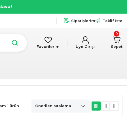
dava!
Siparişlerim
Teklif İste
0
Favorilerim
Üye Girişi
Sepet
am 1 ürün