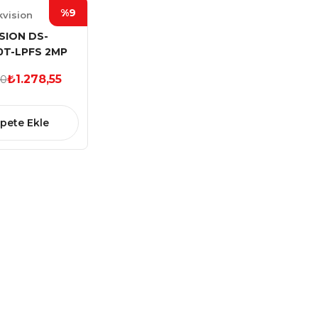
%9
kvision
ISION DS-
T-LPFS 2MP
 Dome Kamera
₺1.278,55
00
pete Ekle