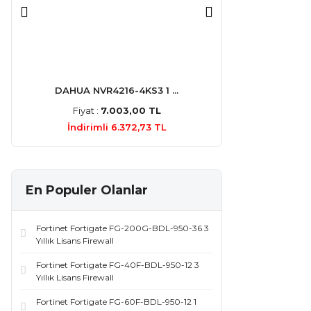
DAHUA NVR4216-4KS3 1 ...
HIKVISION DS
Fiyat :
7.003,00 TL
Fiyat :
3.9
İndirimli 6.372,73 TL
İndirimli 
En Populer Olanlar
Fortinet Fortigate FG-200G-BDL-950-36 3
Yıllık Lisans Firewall
Fortinet Fortigate FG-40F-BDL-950-12 3
Yıllık Lisans Firewall
Fortinet Fortigate FG-60F-BDL-950-12 1