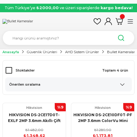
Tüm Türkiye’ye
₺2000,00
ve üzeri siparişlerde
kargo bedava!
Anasayfa
Güvenlik Ürünleri
AHD Sistem Ürünler
Bullet Kameralar
Stoktakiler
Toplam 4 ürün
%9
%9
Hikvision
Hikvision
HIKVISION DS-2CE17D0T-
HIKVISION DS-2CE10DF0T-PF
EXLF 2MP 3.6mm Akıllı Çift
2MP 3.6mm ColorVu Mini
Işık 40m Bullet HDCVI
Bullet HDCVI Kamera
₺1.482,00
₺1.289,90
Kamera
₺1.348,62
₺1.173,81