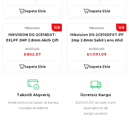
Sepete Ekle
Sepete Ekle
%9
%9
Hikvision
Hikvision
HIKVISION DS-2CE16D0T-
Hikvision DS-2CE10DF0T-PF
EXLPF 2MP 2.8mm Akıllı Çift
2mp 2.8mm Sabit Lens Ahd
Işık Mini Bullet HDCVI K
Colorvu Renkli Bullet
₺937,00
₺1.199,00
Kamera
₺852,67
₺1.091,09
Sepete Ekle
Sepete Ekle
Taksitli Alışveriş
Ücretsiz Kargo
Kredi kartınıza taksit ve banka
₺2000,00 ve üzeri tüm
havalesi ile ödeme
siparişeriniz de
kargo ücretsiz