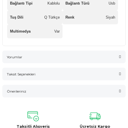
Bağlantı Tipi
Kablolu
Bağlantı Türü
Usb
Tuş Dili
Q Türkçe
Renk
Siyah
Multimedya
Var
Yorumlar
Taksit Seçenekleri
Bu ürüne ilk yorumu siz yapın!
Önerileriniz
Yorum Yaz
Bu ürünün fiyat bilgisi, resim, ürün açıklamalarında ve diğer
konularda yetersiz gördüğünüz noktaları öneri formunu
kullanarak tarafımıza iletebilirsiniz.
Görüş ve önerileriniz için teşekkür ederiz.
Taksitli Alışveriş
Ücretsiz Kargo