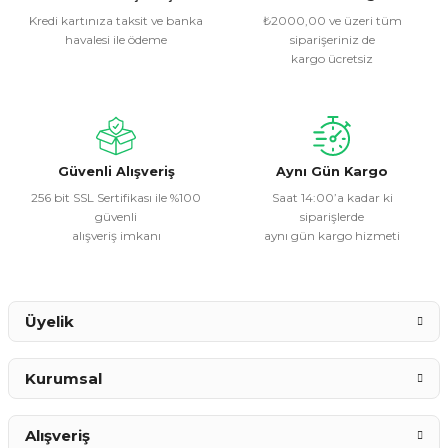
Kredi kartınıza taksit ve banka
₺2000,00 ve üzeri tüm
havalesi ile ödeme
siparişeriniz de
Ürün resmi kalitesiz, bozuk veya görüntülenemiyor.
kargo ücretsiz
Ürün açıklamasında eksik bilgiler bulunuyor.
Ürün bilgilerinde hatalar bulunuyor.
Ürün fiyatı diğer sitelerden daha pahalı.
Bu ürüne benzer farklı alternatifler olmalı.
Güvenli Alışveriş
Aynı Gün Kargo
256 bit SSL Sertifikası ile %100
Saat 14:00’a kadar ki
güvenli
siparişlerde
alışveriş imkanı
aynı gün kargo hizmeti
Gönder
Üyelik
Kurumsal
Alışveriş