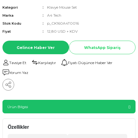
Klavye Mouse Set
Kategori
A4 Tech
Marka
p_CK160A4T0016
Stok Kodu
12,80 USD + KDV
Fiyat
Gelince Haber Ver
WhatsApp Sipariş
Tavsiye Et
Karşılaştır
Fiyatı Düşünce Haber Ver
Yorum Yaz
Ürün Bilgisi
Özellikler