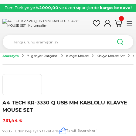
Tüm Türkiye’ye
₺2000,00
ve üzeri siparişlerde
kargo bedava!
Anasayfa
Bilgisayar Parçaları
Klavye-Mouse
Klavye Mouse Set
A
A4 TECH KR-3330 Q USB MM KABLOLU KLAVYE
MOUSE SET
731,44 ₺
Taksit Seçenekleri
77,68 TL den başlayan taksitlerle!