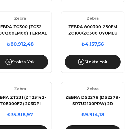
Zebra
Zebra
EBRA ZC300 (ZC32-
ZEBRA 800300-250EM
0CQ00EM00) TERMAL
ZC100/ZC300 UYUMLU
TRANSFER 300DPI
TEK YÜZ 200 BASKI
₺80.912,48
₺4.157,56
SB+ETHERNET ÇİFT
RENKLİ RİBON
YÜZ KART YAZICI
Stokta Yok
Stokta Yok
Zebra
Zebra
BRA ZT231 (ZT23142-
ZEBRA DS2278 (DS2278-
T0E000FZ) 203DPI
SR7U2100PRW) 2D
TERMAL TRANSFER
KABLOSUZ USB BARKOD
₺35.818,97
₺9.914,18
SB+SERİ+ETHERNET
OKUYUCU+ CRADLE
METAL KASA END.
BARKOD YAZICI