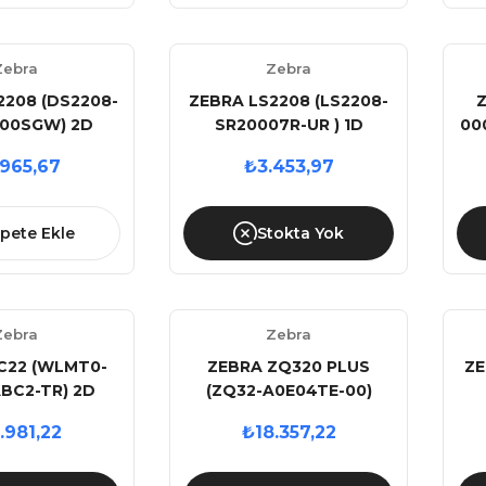
AHİL)
Zebra
Zebra
2208 (DS2208-
ZEBRA LS2208 (LS2208-
Z
00SGW) 2D
SR20007R-UR ) 1D
00
KABLOLU USB
KABLOLU USB SİYAH
.965,67
₺3.453,97
 OKUYUCU +
BARKOD OKUYUCU +
U
TAND
STAND
pete Ekle
Stokta Yok
Zebra
Zebra
C22 (WLMT0-
ZEBRA ZQ320 PLUS
ZE
BC2-TR) 2D
(ZQ32-A0E04TE-00)
 13 6GB/64GB
203DPI DİREKT TERMAL
.981,22
₺18.357,22
FI+BLUE. 6''
BLUETOOTH
U
MATİK EL
TAŞINABİLİR MOBİL FİŞ
ALİ( KABLO+
YAZICI (TYPE-C KABLO