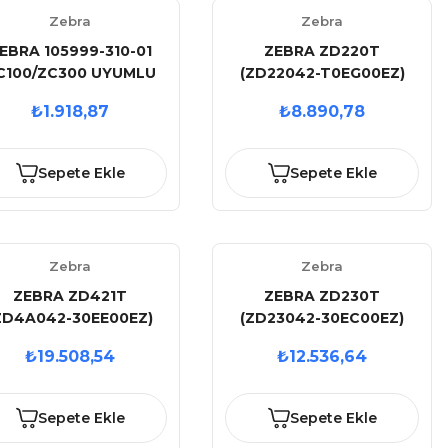
Zebra
Zebra
EBRA 105999-310-01
ZEBRA ZD220T
C100/ZC300 UYUMLU
(ZD22042-T0EG00EZ)
TEMİZLEME KİTİ
203DPI TERMAL
₺1.918,87
₺8.890,78
TRANSFER USB BARKOD
YAZICI (RİBONLU
KULLANIM)
Sepete Ekle
Sepete Ekle
Zebra
Zebra
ZEBRA ZD421T
ZEBRA ZD230T
ZD4A042-30EE00EZ)
(ZD23042-30EC00EZ)
203DPI TERMAL
203DPI TERMAL
₺19.508,54
₺12.536,64
TRANSFER
TRANSFER
B+ETHERNET BARKOD
USB+ETHERNET BARKOD
YAZICI (RİBONLU
YAZICI (RİBONLU
Sepete Ekle
Sepete Ekle
KULLANIM)
KULLANIM)