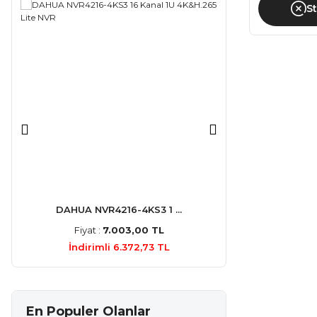
S
ADAPT
DAHUA NVR4216-4KS3 1 ...
HIKVISION DS
Fiyat :
7.003,00 TL
Fiyat :
3.9
İndirimli 6.372,73 TL
İndirimli 
En Populer Olanlar