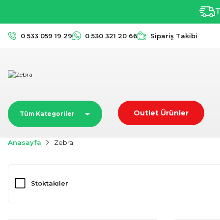
T
0 533 059 19 29
0 530 321 20 66
Sipariş Takibi
Outlet Ürünler
Tüm Kategoriler
Anasayfa
Zebra
Stoktakiler