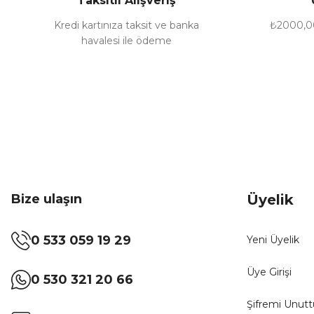
Taksitli Alışveriş
Kredi kartınıza taksit ve banka
₺2000,00
havalesi ile ödeme
Bize ulaşın
Üyelik
0 533 059 19 29
Yeni Üyelik
Üye Girişi
0 530 321 20 66
Şifremi Unut