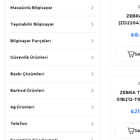
Masaüstü Bilgisayar
ZEBR
(ZD2204
Taşınabilir Bilgisayar
203DPI D
₺8.
TRANSFER
Bilgisayar Parçaları
YAZICI
KU
Se
Güvenlik Ürünleri
Baskı Çözümleri
Barkod Ürünleri
ZEBRA T
01B212-T
3GB/
Ağ Ürünleri
₺21
WIFI
DOKUN
Telefon
TERMİN
Se
MUADİ