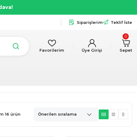
dava!
Siparişlerim
Teklif İste
0
Favorilerim
Üye Girişi
Sepet
m 16 ürün