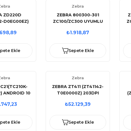
Zebra
Zebra
A ZD220D
ZEBRA 800300-301
Z
2-D0EG00EZ)
ZC100/ZC300 UYUMLU
Z
İREKT TERMAL
TEK YÜZ 2000 BASKI
698,89
₺1.918,87
 USB BARKOD
SİYAH RİBON
 (RİBONSUZ
LLANIM)
pete Ekle
Sepete Ekle
Zebra
Zebra
C21(TC210K-
ZEBRA ZT411 (ZT41142-
R) ANDROID 10
T0E0000Z) 203DPI
(
32GB 13MP
TERMAL TRANSFER
.747,23
₺52.129,39
+BLUE.5''
USB+SERİ+ETHERNET
MATİK EL
BARKOD YAZICI
US
ALİ( KABLO-
(RİBONLU KULLANIM)
pete Ekle
Sepete Ekle
L ADAPTÖR