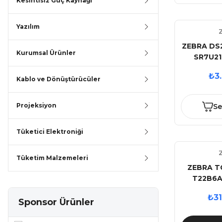
Kesintisiz Güç Kaynağı
D
Yazılım
ZEBRA DS
Kurumsal Ürünler
SR7U21
KAREKOD 
₺3
BARKOD
Kablo ve Dönüştürücüler
S
Projeksiyon
Se
Tüketici Elektroniği
Tüketim Malzemeleri
ZEBRA T
T22B6A
ANDROID
₺31
16MP WI
Sponsor Ürünler
DOKUN
TERMİN