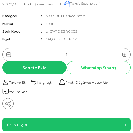
Taksit Seçenekleri
2.072,56 TL den başlayan taksitlerle!
Masaüstü Barkod Yazıcı
Kategori
Zebra
Marka
p_CY410ZBR0032
Stok Kodu
341,60 USD + KDV
Fiyat
Sepete Ekle
WhatsApp Sipariş
Tavsiye Et
Karşılaştır
Fiyatı Düşünce Haber Ver
Yorum Yaz
Ürün Bilgisi