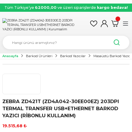
Tüm Türkiye’ye
₺2000,00
ve üzeri siparişlerde
kargo bedava!
Anasayfa
Barkod Ürünleri
Barkod Yazıcılar
Masaüstü Barkod Yazıcı
ZEBRA ZD421T (ZD4A042-30EE00EZ) 203DPI
TERMAL TRANSFER USB+ETHERNET BARKOD
YAZICI (RİBONLU KULLANIM)
19.515,68 ₺