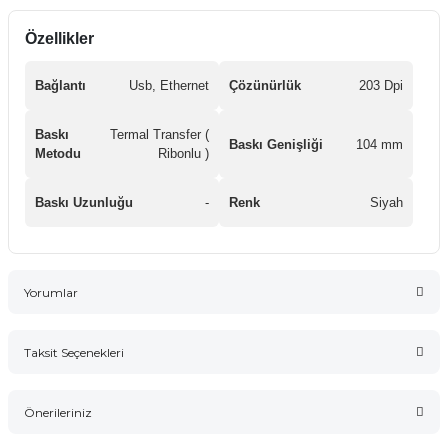
Özellikler
Bağlantı
Usb, Ethernet
Çözünürlük
203 Dpi
Baskı
Termal Transfer (
Baskı Genişliği
104 mm
Metodu
Ribonlu )
Baskı Uzunluğu
-
Renk
Siyah
Yorumlar
Taksit Seçenekleri
Bu ürüne ilk yorumu siz yapın!
Önerileriniz