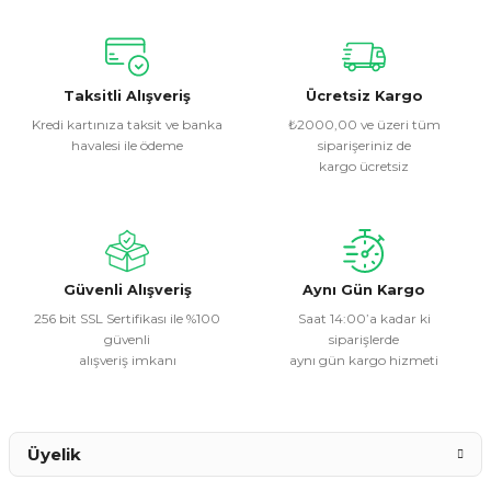
Yorum Yaz
Bu ürünün fiyat bilgisi, resim, ürün açıklamalarında ve diğer
konularda yetersiz gördüğünüz noktaları öneri formunu
kullanarak tarafımıza iletebilirsiniz.
Görüş ve önerileriniz için teşekkür ederiz.
Taksitli Alışveriş
Ücretsiz Kargo
Kredi kartınıza taksit ve banka
₺2000,00 ve üzeri tüm
havalesi ile ödeme
siparişeriniz de
Ürün resmi kalitesiz, bozuk veya görüntülenemiyor.
kargo ücretsiz
Ürün açıklamasında eksik bilgiler bulunuyor.
Ürün bilgilerinde hatalar bulunuyor.
Ürün fiyatı diğer sitelerden daha pahalı.
Bu ürüne benzer farklı alternatifler olmalı.
Güvenli Alışveriş
Aynı Gün Kargo
256 bit SSL Sertifikası ile %100
Saat 14:00’a kadar ki
güvenli
siparişlerde
alışveriş imkanı
aynı gün kargo hizmeti
Gönder
Üyelik