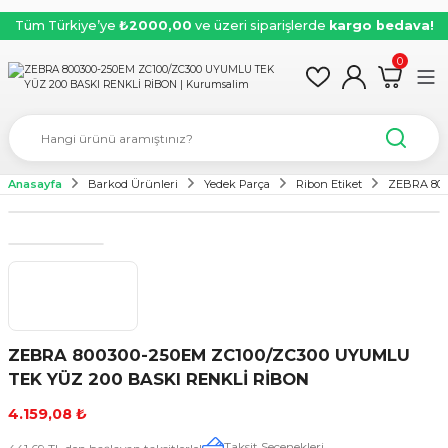
Tüm Türkiye’ye
₺2000,00
ve üzeri siparişlerde
kargo bedava!
0
Anasayfa
Barkod Ürünleri
Yedek Parça
Ribon Etiket
ZEBRA 800
ZEBRA 800300-250EM ZC100/ZC300 UYUMLU
TEK YÜZ 200 BASKI RENKLİ RİBON
4.159,08 ₺
Taksit Seçenekleri