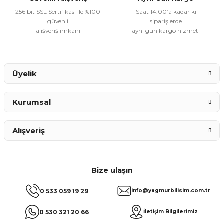
256 bit SSL Sertifikası ile %100
Saat 14:00’a kadar ki
güvenli
siparişlerde
alışveriş imkanı
aynı gün kargo hizmeti
Gönder
Üyelik
Kurumsal
Alışveriş
Bize ulaşın
0 533 059 19 29
info@yagmurbilisim.com.tr
0 530 321 20 66
İletişim Bilgilerimiz