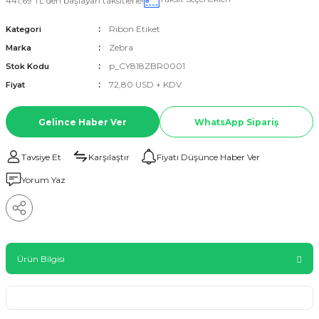
441,69 TL den başlayan taksitlerle!
Ribon Etiket
Kategori
Zebra
Marka
p_CY818ZBR0001
Stok Kodu
72,80 USD + KDV
Fiyat
Gelince Haber Ver
WhatsApp Sipariş
Tavsiye Et
Karşılaştır
Fiyatı Düşünce Haber Ver
Yorum Yaz
Ürün Bilgisi