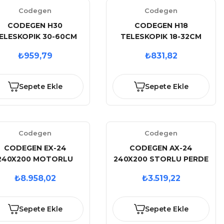
Codegen
Codegen
CODEGEN H30
CODEGEN H18
ELESKOPIK 30-60CM
TELESKOPIK 18-32CM
PROJEKSIYON ASKI
PROJEKSIYON ASKI
₺959,79
₺831,82
APARATI
APARATI
Sepete Ekle
Sepete Ekle
Codegen
Codegen
CODEGEN EX-24
CODEGEN AX-24
240X200 MOTORLU
240X200 STORLU PERDE
ZAKTAN KUMANDALI
₺8.958,02
₺3.519,22
PERDE
Sepete Ekle
Sepete Ekle