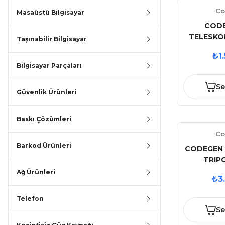
Co
Masaüstü Bilgisayar
CODE
TELESKO
Taşınabilir Bilgisayar
PROJEK
₺1
AP
Bilgisayar Parçaları
Se
Güvenlik Ürünleri
Baskı Çözümleri
Co
Barkod Ürünleri
CODEGEN 
TRIP
Ağ Ürünleri
₺3
Telefon
Se