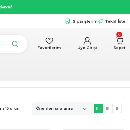
dava!
Siparişlerim
Teklif İste
0
Favorilerim
Üye Girişi
Sepet
m 15 ürün