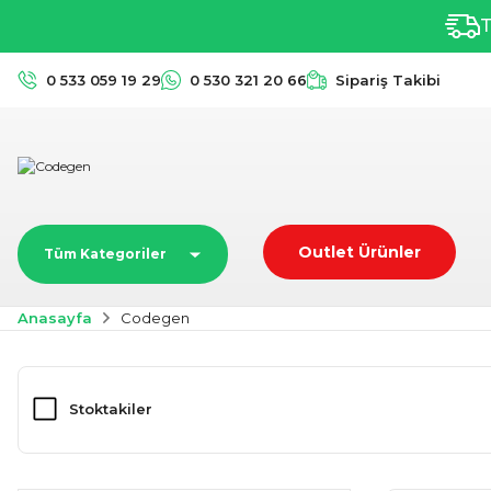
T
0 533 059 19 29
0 530 321 20 66
Sipariş Takibi
Outlet Ürünler
Tüm Kategoriler
Anasayfa
Codegen
Stoktakiler