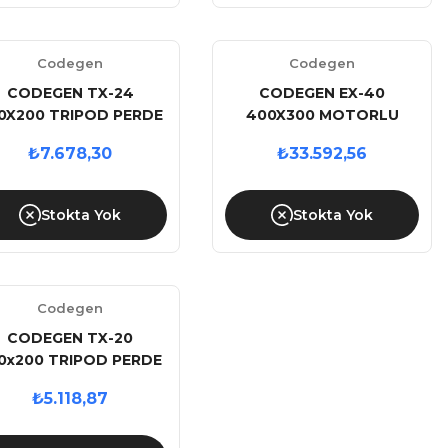
Codegen
Codegen
CODEGEN TX-24
CODEGEN EX-40
0X200 TRIPOD PERDE
400X300 MOTORLU
UZAKTAN KUMANDALI
₺7.678,30
₺33.592,56
PERDE
Stokta Yok
Stokta Yok
Codegen
CODEGEN TX-20
0x200 TRIPOD PERDE
₺5.118,87