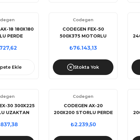
degen
Codegen
AX-18 180X180
CODEGEN FEX-50
LU PERDE
500X375 MOTORLU
24
UZAKTAN KUMANDALI
.727,62
₺76.143,13
PERDE
pete Ekle
Stokta Yok
degen
Codegen
EX-30 300X225
CODEGEN AX-20
U UZAKTAN
200X200 STORLU PERDE
20
ALI PERDE
.837,38
₺2.239,50