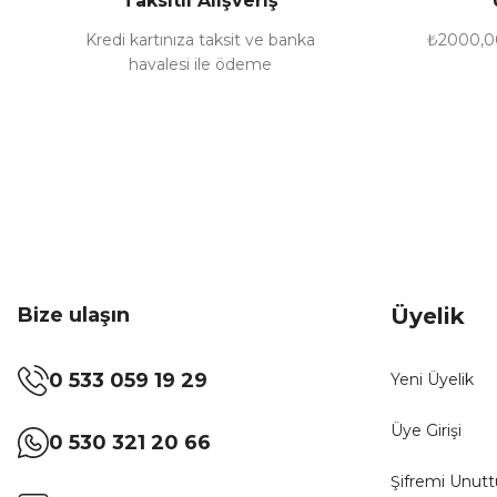
Taksitli Alışveriş
Kredi kartınıza taksit ve banka
₺2000,00
havalesi ile ödeme
Bize ulaşın
Üyelik
0 533 059 19 29
Yeni Üyelik
Üye Girişi
0 530 321 20 66
Şifremi Unut