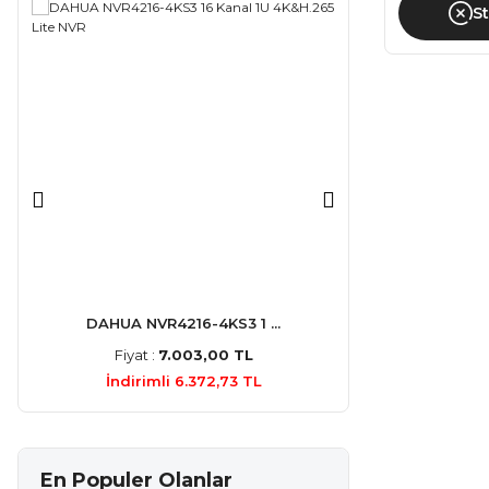
S
DAHUA NVR4216-4KS3 1 ...
HIKVISION DS
Fiyat :
7.003,00 TL
Fiyat :
3.9
İndirimli 6.372,73 TL
İndirimli 
En Populer Olanlar