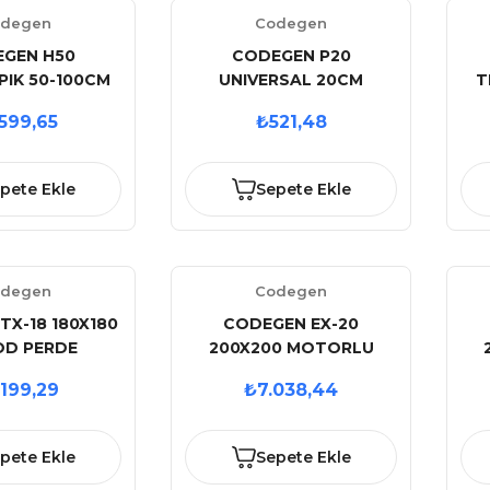
degen
Codegen
GEN H50
CODEGEN P20
PIK 50-100CM
UNIVERSAL 20CM
T
SIYON ASKI
PROJEKSIYON ASKI
.599,65
₺521,48
ARATI
APARATI
pete Ekle
Sepete Ekle
degen
Codegen
TX-18 180X180
CODEGEN EX-20
OD PERDE
200X200 MOTORLU
UZAKTAN KUMANDALI
U
.199,29
₺7.038,44
PERDE
pete Ekle
Sepete Ekle