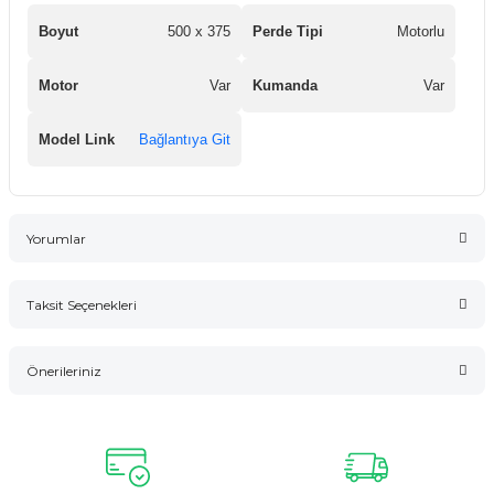
Boyut
500 x 375
Perde Tipi
Motorlu
Motor
Var
Kumanda
Var
Model Link
Bağlantıya Git
Yorumlar
Taksit Seçenekleri
Bu ürüne ilk yorumu siz yapın!
Önerileriniz
Yorum Yaz
Bu ürünün fiyat bilgisi, resim, ürün açıklamalarında ve diğer
konularda yetersiz gördüğünüz noktaları öneri formunu
kullanarak tarafımıza iletebilirsiniz.