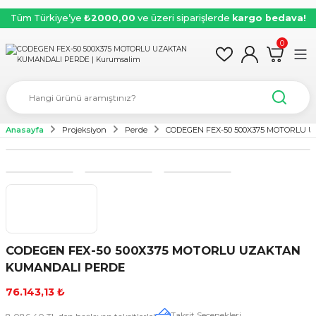
Tüm Türkiye’ye
₺2000,00
ve üzeri siparişlerde
kargo bedava!
0
Anasayfa
Projeksiyon
Perde
CODEGEN FEX-50 500X375 MOTORLU
CODEGEN FEX-50 500X375 MOTORLU UZAKTAN
KUMANDALI PERDE
76.143,13 ₺
Taksit Seçenekleri