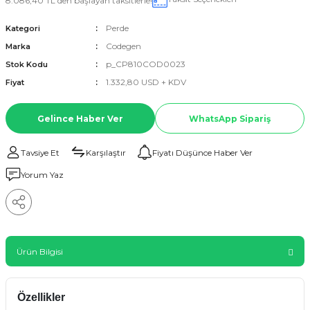
8.086,40 TL den başlayan taksitlerle!
Perde
Kategori
Codegen
Marka
p_CP810COD0023
Stok Kodu
1.332,80 USD + KDV
Fiyat
Gelince Haber Ver
WhatsApp Sipariş
Tavsiye Et
Karşılaştır
Fiyatı Düşünce Haber Ver
Yorum Yaz
Ürün Bilgisi
Özellikler