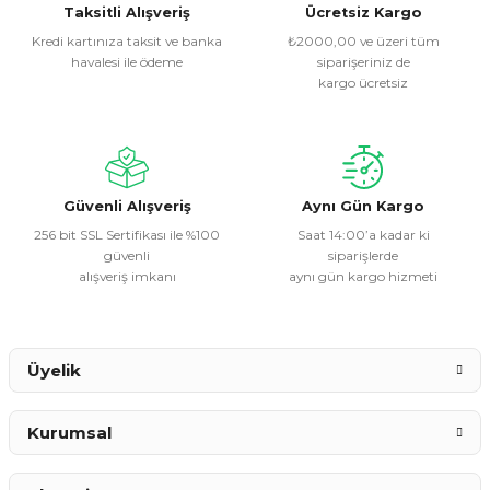
Görüş ve önerileriniz için teşekkür ederiz.
Taksitli Alışveriş
Ücretsiz Kargo
Kredi kartınıza taksit ve banka
₺2000,00 ve üzeri tüm
havalesi ile ödeme
siparişeriniz de
Ürün resmi kalitesiz, bozuk veya görüntülenemiyor.
kargo ücretsiz
Ürün açıklamasında eksik bilgiler bulunuyor.
Ürün bilgilerinde hatalar bulunuyor.
Ürün fiyatı diğer sitelerden daha pahalı.
Bu ürüne benzer farklı alternatifler olmalı.
Güvenli Alışveriş
Aynı Gün Kargo
256 bit SSL Sertifikası ile %100
Saat 14:00’a kadar ki
güvenli
siparişlerde
alışveriş imkanı
aynı gün kargo hizmeti
Gönder
Üyelik
Kurumsal