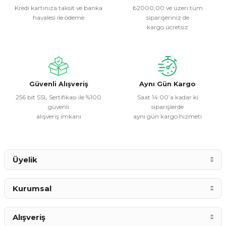
Kredi kartınıza taksit ve banka
₺2000,00 ve üzeri tüm
havalesi ile ödeme
siparişeriniz de
Ürün resmi kalitesiz, bozuk veya görüntülenemiyor.
kargo ücretsiz
Ürün açıklamasında eksik bilgiler bulunuyor.
Ürün bilgilerinde hatalar bulunuyor.
Ürün fiyatı diğer sitelerden daha pahalı.
Bu ürüne benzer farklı alternatifler olmalı.
Güvenli Alışveriş
Aynı Gün Kargo
256 bit SSL Sertifikası ile %100
Saat 14:00’a kadar ki
güvenli
siparişlerde
alışveriş imkanı
aynı gün kargo hizmeti
Gönder
Üyelik
Kurumsal
Alışveriş