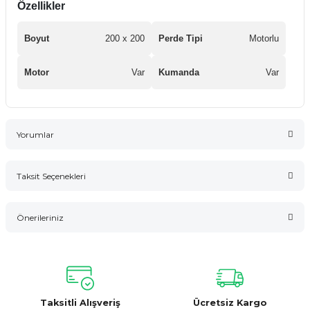
Özellikler
Boyut
200 x 200
Perde Tipi
Motorlu
Motor
Var
Kumanda
Var
Yorumlar
Taksit Seçenekleri
Bu ürüne ilk yorumu siz yapın!
Önerileriniz
Yorum Yaz
Bu ürünün fiyat bilgisi, resim, ürün açıklamalarında ve diğer
konularda yetersiz gördüğünüz noktaları öneri formunu
kullanarak tarafımıza iletebilirsiniz.
Görüş ve önerileriniz için teşekkür ederiz.
Taksitli Alışveriş
Ücretsiz Kargo