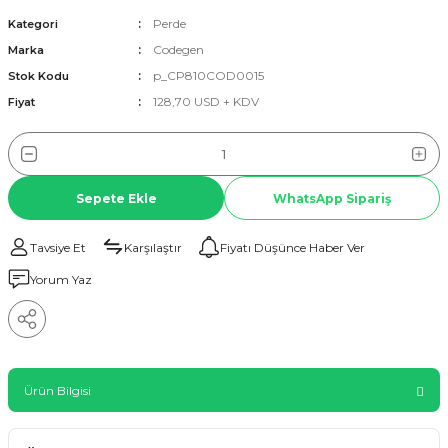
Perde
Kategori
Codegen
Marka
p_CP810COD0015
Stok Kodu
128,70 USD + KDV
Fiyat
Sepete Ekle
WhatsApp Sipariş
Tavsiye Et
Karşılaştır
Fiyatı Düşünce Haber Ver
Yorum Yaz
Ürün Bilgisi