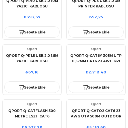
QPORT Q-PR10 USB 2.0 10M
QPORT Q-PR3 USB 2.0 3M
YAZICI KABLOSU
PRINTER KABLOSU
₺393,37
₺92,75
Sepete Ekle
Sepete Ekle
Qport
Qport
QPORT Q-PR1.5 USB 2.0 1.5M
QPORT Q-CAT6Y 305M UTP
YAZICI KABLOSU
0,57MM CAT6 23 AWG GRI
KABLO
₺67,16
₺2.718,40
Sepete Ekle
Sepete Ekle
Qport
Qport
QPORT Q-CATFLASH 500
QPORT Q-CATO2 CAT6 23
METRE LSZH CAT6
AWG UTP 500M OUTDOOR
OUTDOOR 23AWG 0.58MM
KABLO
YANMAZ KABLO (HALOGEN
₺6.332,28
₺5.110,60