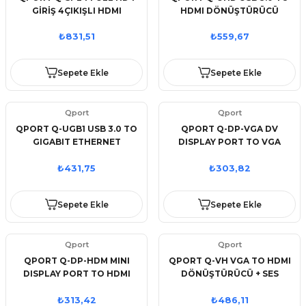
GİRİŞ 4ÇIKIŞLI HDMI
HDMI DÖNÜŞTÜRÜCÜ
SPLITTER (SİNYAL
ÇOĞALTICI)
₺831,51
₺559,67
Sepete Ekle
Sepete Ekle
Qport
Qport
QPORT Q-UGB1 USB 3.0 TO
QPORT Q-DP-VGA DV
GIGABIT ETHERNET
DISPLAY PORT TO VGA
10/100/1000 DÖNÜŞTÜRÜCÜ
DÖNÜŞTÜRÜCÜ
₺431,75
₺303,82
Sepete Ekle
Sepete Ekle
Qport
Qport
QPORT Q-DP-HDM MINI
QPORT Q-VH VGA TO HDMI
DISPLAY PORT TO HDMI
DÖNÜŞTÜRÜCÜ + SES
DÖNÜŞTÜRÜCÜ
KABLOSU (VGA+HDMI)
₺313,42
₺486,11