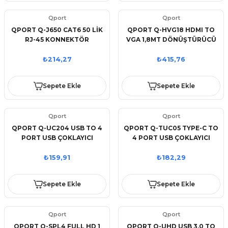
Qport
Qport
QPORT Q-J650 CAT6 50 LİK
QPORT Q-HVG18 HDMI TO
RJ-45 KONNEKTÖR
VGA 1,8MT DÖNÜŞTÜRÜCÜ
KABLO
₺214,27
₺415,76
Sepete Ekle
Sepete Ekle
Qport
Qport
QPORT Q-UC204 USB TO 4
QPORT Q-TUC05 TYPE-C TO
PORT USB ÇOKLAYICI
4 PORT USB ÇOKLAYICI
₺159,91
₺182,29
Sepete Ekle
Sepete Ekle
Qport
Qport
QPORT Q-SPL4 FULL HD 1
QPORT Q-UHD USB 3.0 TO