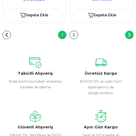
FREE)
Sepete Ekle
Sepete Ekle
1
2
Taksitli Alışveriş
Ücretsiz Kargo
Kredi kartınıza taksit ve banka
₺2000,00 ve üzeri tüm
havalesi ile ödeme
siparişeriniz de
kargo ücretsiz
Güvenli Alışveriş
Aynı Gün Kargo
256 bit SSL Sertifikası ile %100
Saat 14:00’a kadar ki