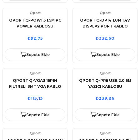
Qport
Qport
QPORT Q-POW1.5 1.5M PC
QPORT Q-DP14 1,8M 1.4V
POWER KABLOSU
DISPLAY PORT KABLO
₺92,75
₺332,60
Sepete Ekle
Sepete Ekle
Qport
Qport
QPORT Q-VGA3 15PIN
QPORT Q-PR5 USB 2.0 5M
FILTRELI 3MT VGA KABLO
YAZICI KABLOSU
₺115,13
₺239,86
Sepete Ekle
Sepete Ekle
Qport
Qport