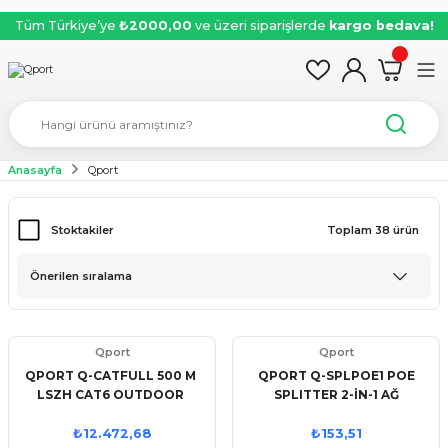
Tüm Türkiye’ye
₺2000,00
ve üzeri siparişlerde
kargo bedava!
Anasayfa
Qport
Stoktakiler
Toplam 38 ürün
Qport
Qport
QPORT Q-CATFULL 500 M
QPORT Q-SPLPOE1 POE
LSZH CAT6 OUTDOOR
SPLITTER 2-İN-1 AĞ
23AWG 0.58MM %100 BAKIR
KONNEKTÖRÜ+ 3 YOLLU
SİYAH KABLO
RJ45 KONNEKTÖRÜ
₺12.472,68
₺153,51