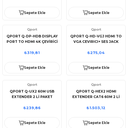
Sepete Ekle
Sepete Ekle
Qport
Qport
QPORT Q-DP-HDB DISPLAY
QPORT Q-HD-VGJ HDMI TO
PORT TO HDMI 4K ÇEVİRİCİ
VGA CEVIRICI+ SES JACK
₺319,81
₺275,04
Sepete Ekle
Sepete Ekle
Qport
Qport
QPORT Q-UX2 60M USB
QPORT Q-HEX2 HDMI
EXTENDER 2 Lİ PAKET
EXTENDER CAT6 60M 2 Lİ
PAKET (ADAPTÖR DAHİL)
₺239,86
₺1.503,12
Sepete Ekle
Sepete Ekle