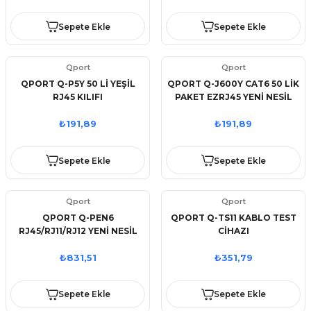
Sepete Ekle
Sepete Ekle
Qport
Qport
QPORT Q-P5Y 50 Lİ YEŞİL
QPORT Q-J600Y CAT6 50 LİK
RJ45 KILIFI
PAKET EZRJ45 YENİ NESİL
KONNEKTÖR
₺191,89
₺191,89
Sepete Ekle
Sepete Ekle
Qport
Qport
QPORT Q-PEN6
QPORT Q-TS11 KABLO TEST
RJ45/RJ11/RJ12 YENİ NESİL
CİHAZI
PENSE
₺831,51
₺351,79
Sepete Ekle
Sepete Ekle