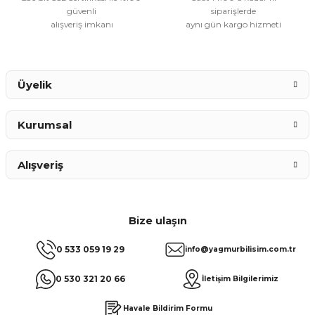
güvenli
siparişlerde
alışveriş imkanı
aynı gün kargo hizmeti
Üyelik
Kurumsal
Alışveriş
Bize ulaşın
0 533 059 19 29
info@yagmurbilisim.com.tr
0 530 321 20 66
İletişim Bilgilerimiz
Havale Bildirim Formu