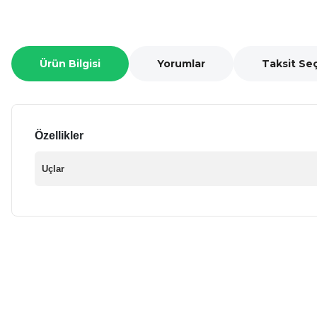
Ürün Bilgisi
Yorumlar
Taksit Se
Özellikler
Uçlar
Bu ürünün fiyat bilgisi, resim, ürün açıklamalarında ve diğer ko
Görüş ve önerileriniz için teşekkür ederiz.