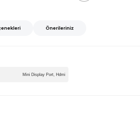
çenekleri
Önerileriniz
Mini Display Port, Hdmi
nularda yetersiz gördüğünüz noktaları öneri formunu kullanarak tarafımız
Bu ürüne ilk yorumu siz yapın!