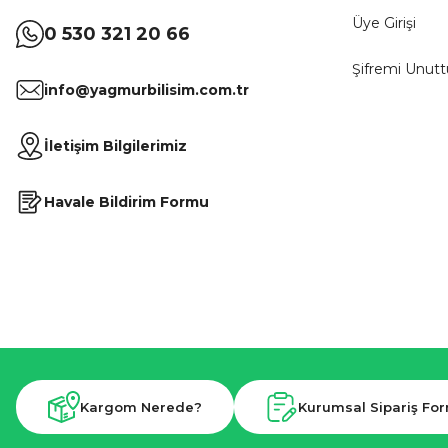
Üye Girişi
0 530 321 20 66
Şifremi Unut
info@yagmurbilisim.com.tr
İletişim Bilgilerimiz
Havale Bildirim Formu
Kargom Nerede?
Kurumsal Sipariş Fo