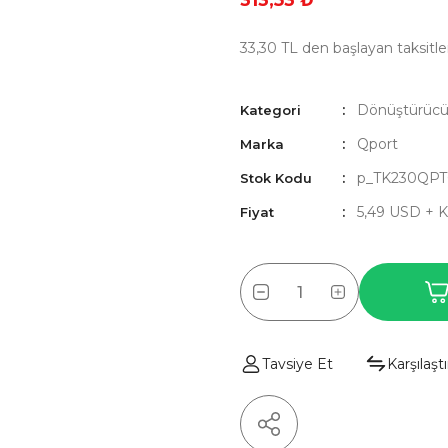
313,53 ₺
33,30 TL den başlayan taksitler
Dönüştürücüle
Kategori
Qport
Marka
p_TK230QPT
Stok Kodu
5,49 USD + 
Fiyat
Tavsiye Et
Karşılaştı