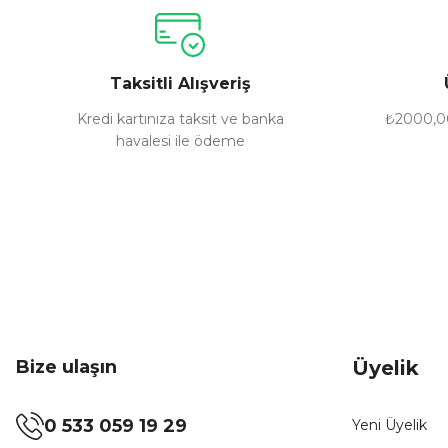
Ürün resmi kalitesiz, bozuk veya görüntülenemiyor.
Ürün açıklamasında eksik bilgiler bulunuyor.
Ürün bilgilerinde hatalar bulunuyor.
Taksitli Alışveriş
Ürün fiyatı diğer sitelerden daha pahalı.
Bu ürüne benzer farklı alternatifler olmalı.
Kredi kartınıza taksit ve banka
₺2000,00
havalesi ile ödeme
Bize ulaşın
Üyelik
0 533 059 19 29
Yeni Üyelik