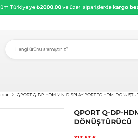
üm Türkiye’ye
₺2000,00
ve üzeri siparişlerde
kargo be
cılar
QPORT Q-DP-HDM MINI DISPLAY PORT TO HDMI DÖNÜŞT
QPORT Q-DP-HDM
DÖNÜŞTÜRÜCÜ