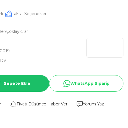
le!
Taksit Seçenekleri
r/Çoklayıcılar
0019
KDV
Sepete Ekle
WhatsApp Sipariş
r
Fiyatı Düşünce Haber Ver
Yorum Yaz