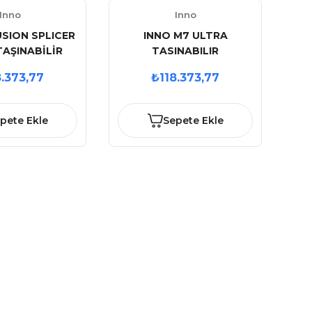
Inno
Inno
USION SPLICER
INNO M7 ULTRA
TAŞINABİLİR
TASINABILIR
NMIŞ FÜZYON
TASARLANMIS AKTIF V-
8.373,77
₺118.373,77
İHAZI
GROOVE FÜZYON CİHAZI
pete Ekle
Sepete Ekle