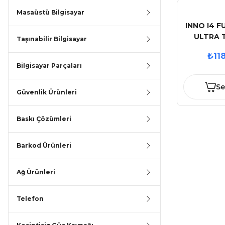
Masaüstü Bilgisayar
INNO I4 F
ULTRA 
Taşınabilir Bilgisayar
TASARLA
₺11
C
Bilgisayar Parçaları
Se
Güvenlik Ürünleri
Baskı Çözümleri
Barkod Ürünleri
Ağ Ürünleri
Telefon