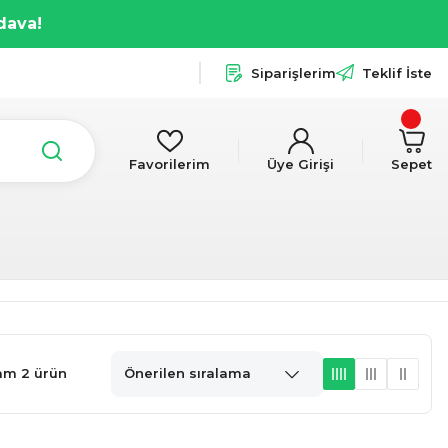
dava!
Siparişlerim
Teklif İste
Favorilerim
Üye Girişi
Sepet
am 2 ürün