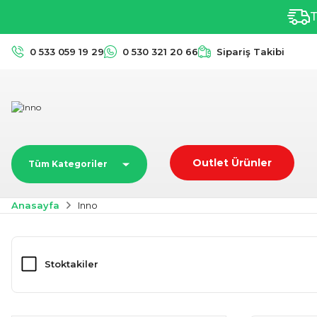
T
0 533 059 19 29
0 530 321 20 66
Sipariş Takibi
Outlet Ürünler
Tüm Kategoriler
Anasayfa
Inno
Stoktakiler