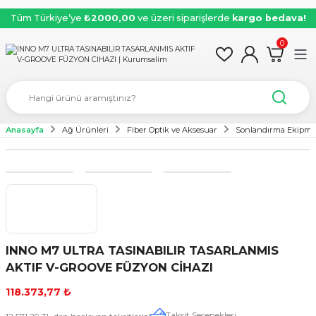
Tüm Türkiye’ye
₺2000,00
ve üzeri siparişlerde
kargo bedava!
0
Anasayfa
Ağ Ürünleri
Fiber Optik ve Aksesuar
Sonlandırma Ekipma
INNO M7 ULTRA TASINABILIR TASARLANMIS
AKTIF V-GROOVE FÜZYON CİHAZI
118.373,77 ₺
Taksit Seçenekleri