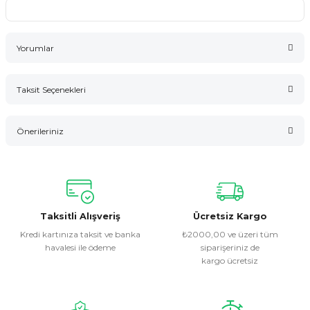
Yorumlar
Taksit Seçenekleri
Bu ürüne ilk yorumu siz yapın!
Önerileriniz
Yorum Yaz
Bu ürünün fiyat bilgisi, resim, ürün açıklamalarında ve diğer
konularda yetersiz gördüğünüz noktaları öneri formunu
kullanarak tarafımıza iletebilirsiniz.
Görüş ve önerileriniz için teşekkür ederiz.
Taksitli Alışveriş
Ücretsiz Kargo
Kredi kartınıza taksit ve banka
₺2000,00 ve üzeri tüm
havalesi ile ödeme
siparişeriniz de
Ürün resmi kalitesiz, bozuk veya görüntülenemiyor.
kargo ücretsiz
Ürün açıklamasında eksik bilgiler bulunuyor.
Ürün bilgilerinde hatalar bulunuyor.
Ürün fiyatı diğer sitelerden daha pahalı.