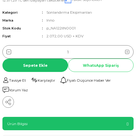
12.571,29 TL den başlayan taksitlerle!
Sonlandırma Ekipmanları
Kategori
Inno
Marka
p_NA122IIN0001
Stok Kodu
2.072,00 USD + KDV
Fiyat
Sepete Ekle
WhatsApp Sipariş
Tavsiye Et
Karşılaştır
Fiyatı Düşünce Haber Ver
Yorum Yaz
Ürün Bilgisi