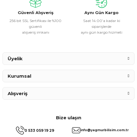
Bu ürüne benzer farklı alternatifler olmalı.
Güvenli Alışveriş
Aynı Gün Kargo
256 bit SSL Sertifikası ile %100
Saat 14:00’a kadar ki
güvenli
siparişlerde
alışveriş imkanı
aynı gün kargo hizmeti
Gönder
Üyelik
Kurumsal
Alışveriş
Bize ulaşın
0 533 059 19 29
info@yagmurbilisim.com.tr