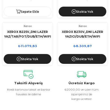
Sepete Ekle
Stokta Yok
Xerox
Xerox
XEROX B225V_DNI LAZER
XEROX B230V_DNI LAZER
YAZ/TAR/FOT/DUB/ETH/WIFI
YAZICI/DUB/ETH/WIFI
₺11.079,83
₺8.309,87
Stokta Yok
Stokta Yok
Taksitli Alışveriş
Ücretsiz Kargo
Kredi kartınıza taksit ve banka
₺2000,00 ve üzeri tüm
havalesi ile ödeme
siparişeriniz de
kargo ücretsiz