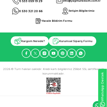
0 533 059 19 29
info@yagmurbilisim.com.tr
0 530 321 20 66
İletişim Bilgilerimiz
Havale Bildirim Formu
Kargom Nerede?
Kurumsal Sipariş Formu
2026 © Tüm hakları saklıdır. Kredi kartı bilgileriniz 256bit SSL sertifikası ile
korunmaktadır.
WhatsApp Destek