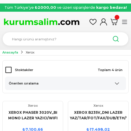
Tüm Türkiye’ye
₺2000,00
ve üzeri siparişlerde
kargo bedava!
Anasayfa
Xerox
Stoktakiler
Toplam 4 ürün
Xerox
Xerox
XEROX PHASER 3020V_BI
XEROX B235V_DNI LAZER
MONO LAZER YAZICI/WIFI
YAZ/TAR/FOT/FAX/DUB/ETH/WI
₺7.100,66
₺17.498,02