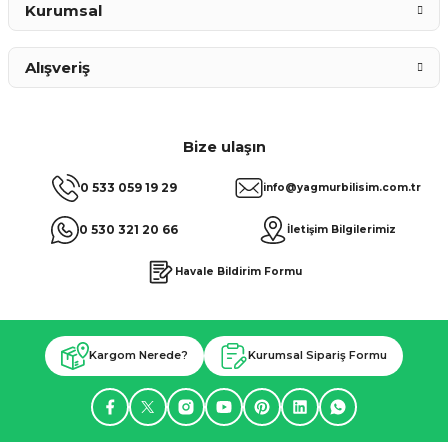
Kurumsal
Alışveriş
Bize ulaşın
0 533 059 19 29
info@yagmurbilisim.com.tr
0 530 321 20 66
İletişim Bilgilerimiz
Havale Bildirim Formu
Kargom Nerede?
Kurumsal Sipariş Formu