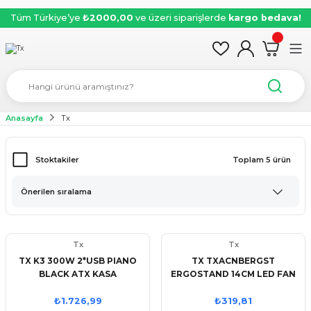
Tüm Türkiye’ye
₺2000,00
ve üzeri siparişlerde
kargo bedava!
Anasayfa
Tx
Stoktakiler
Toplam 5 ürün
Tx
Tx
TX K3 300W 2*USB PIANO
TX TXACNBERGST
BLACK ATX KASA
ERGOSTAND 14CM LED FAN
LI 5 X YÜKSEKLİK AYARLI, 2 X
USB 9''-17'' NOTEBOOK
₺1.726,99
₺319,81