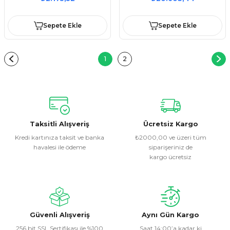
Sepete Ekle
Sepete Ekle
1
2
Taksitli Alışveriş
Ücretsiz Kargo
Kredi kartınıza taksit ve banka
₺2000,00 ve üzeri tüm
havalesi ile ödeme
siparişeriniz de
kargo ücretsiz
Güvenli Alışveriş
Aynı Gün Kargo
256 bit SSL Sertifikası ile %100
Saat 14:00’a kadar ki