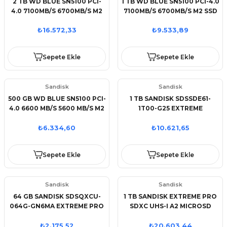
2 TB WD BLUE SN5100 PCI-
1 TB WD BLUE SN5100 PCI-4.0
4.0 7100MB/S 6700MB/S M2
7100MB/S 6700MB/S M2 SSD
SSD WDS200T5B0E
WDS100T5B0E
₺16.572,33
₺9.533,89
Sepete Ekle
Sepete Ekle
Sandisk
Sandisk
500 GB WD BLUE SN5100 PCI-
1 TB SANDISK SDSSDE61-
4.0 6600 MB/S 5600 MB/S M2
1T00-G25 EXTREME
SSD WDS500G5B0E
TASINABILIR SSD
₺6.334,60
₺10.621,65
Sepete Ekle
Sepete Ekle
Sandisk
Sandisk
64 GB SANDISK SDSQXCU-
1 TB SANDISK EXTREME PRO
064G-GN6MA EXTREME PRO
SDXC UHS-I A2 MICROSD
MICRO SD
SDSQXCD-1T00-GN6MA
₺2.175,52
₺20.603,44