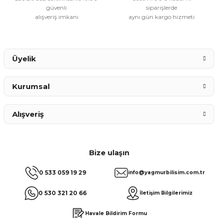
güvenli
siparişlerde
alışveriş imkanı
aynı gün kargo hizmeti
Üyelik
Kurumsal
Alışveriş
Bize ulaşın
0 533 059 19 29
info@yagmurbilisim.com.tr
0 530 321 20 66
İletişim Bilgilerimiz
Havale Bildirim Formu