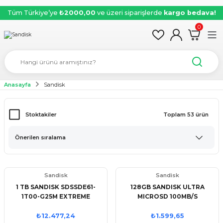
Tüm Türkiye’ye
₺2000,00
ve üzeri siparişlerde
kargo bedava!
0
Anasayfa
Sandisk
Stoktakiler
Toplam 53 ürün
Sandisk
Sandisk
1 TB SANDISK SDSSDE61-
128GB SANDISK ULTRA
1T00-G25M EXTREME
MICROSD 100MB/S
TASINABILIR SSD
SDSQUNR-128G-GN6MN
₺12.477,24
₺1.599,65