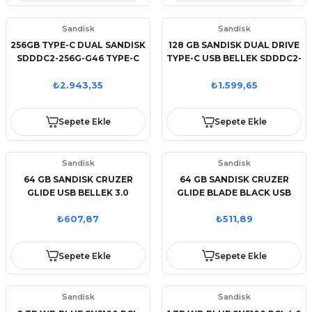
Sandisk
Sandisk
256GB TYPE-C DUAL SANDISK
128 GB SANDISK DUAL DRIVE
SDDDC2-256G-G46 TYPE-C
TYPE-C USB BELLEK SDDDC2-
DUALDRIVE
128G-G46
₺2.943,35
₺1.599,65
Sepete Ekle
Sepete Ekle
Sandisk
Sandisk
64 GB SANDISK CRUZER
64 GB SANDISK CRUZER
GLIDE USB BELLEK 3.0
GLIDE BLADE BLACK USB
SDCZ600-064G-G35
BELLEK 2.0 SDCZ50-064G-
B35
₺607,87
₺511,89
Sepete Ekle
Sepete Ekle
Sandisk
Sandisk