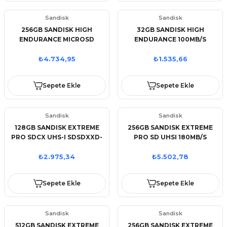
Sandisk
Sandisk
256GB SANDISK HIGH
32GB SANDISK HIGH
ENDURANCE MICROSD
ENDURANCE 100MB/S
100MB/S SDSQQNR-256G-
SDSQQNR-032G-GN6IA
GN6IA
₺4.734,95
₺1.535,66
Sepete Ekle
Sepete Ekle
Sandisk
Sandisk
128GB SANDISK EXTREME
256GB SANDISK EXTREME
PRO SDCX UHS-I SDSDXXD-
PRO SD UHSI 180MB/S
128G-GN4IN
90MB/S SDSDXVV-256G-
GNCIN
₺2.975,34
₺5.502,78
Sepete Ekle
Sepete Ekle
Sandisk
Sandisk
512GB SANDISK EXTREME
256GB SANDISK EXTREME