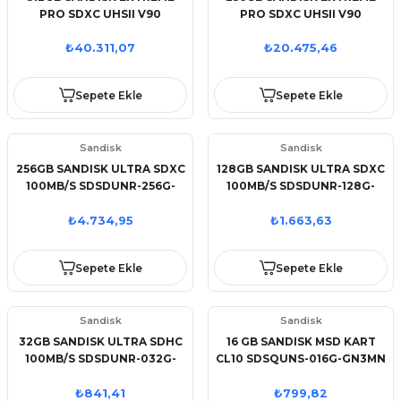
PRO SDXC UHSII V90
PRO SDXC UHSII V90
SDSDXDM-512G-GN4IN
SDSDXDM-256G-GN4IN
₺40.311,07
₺20.475,46
Sepete Ekle
Sepete Ekle
Sandisk
Sandisk
256GB SANDISK ULTRA SDXC
128GB SANDISK ULTRA SDXC
100MB/S SDSDUNR-256G-
100MB/S SDSDUNR-128G-
GN3IN
GN3IN
₺4.734,95
₺1.663,63
Sepete Ekle
Sepete Ekle
Sandisk
Sandisk
32GB SANDISK ULTRA SDHC
16 GB SANDISK MSD KART
100MB/S SDSDUNR-032G-
CL10 SDSQUNS-016G-GN3MN
GN3IN
₺841,41
₺799,82