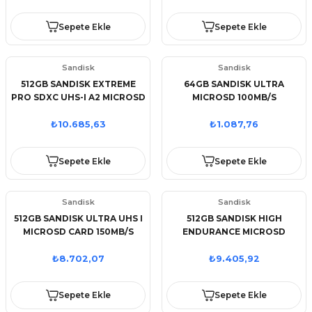
Sepete Ekle
Sepete Ekle
Sandisk
Sandisk
512GB SANDISK EXTREME
64GB SANDISK ULTRA
PRO SDXC UHS-I A2 MICROSD
MICROSD 100MB/S
SDSQXCD-512G-GN6MA
SDSQUNR-064G-GN3MN
₺10.685,63
₺1.087,76
Sepete Ekle
Sepete Ekle
Sandisk
Sandisk
512GB SANDISK ULTRA UHS I
512GB SANDISK HIGH
MICROSD CARD 150MB/S
ENDURANCE MICROSD
SDSQUAC-512G-GN6MN
100MB/S SDSQQNR-512G-
GN6IA
₺8.702,07
₺9.405,92
Sepete Ekle
Sepete Ekle