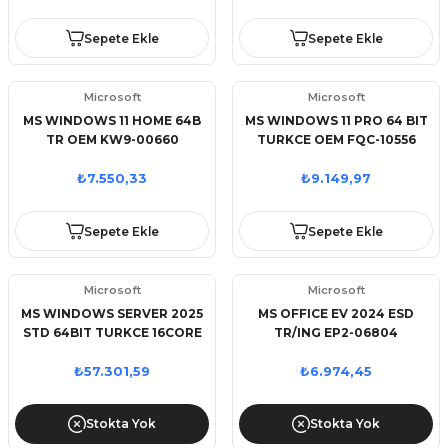
Sepete Ekle
Sepete Ekle
Microsoft
Microsoft
MS WINDOWS 11 HOME 64B
MS WINDOWS 11 PRO 64 BIT
TR OEM KW9-00660
TURKCE OEM FQC-10556
₺7.550,33
₺9.149,97
Sepete Ekle
Sepete Ekle
Microsoft
Microsoft
MS WINDOWS SERVER 2025
MS OFFICE EV 2024 ESD
STD 64BIT TURKCE 16CORE
TR/ING EP2-06804
OEM EP2-25199
(ELEKTRONIK ORTAMDA
GONDERILIR)
₺57.301,59
₺6.974,45
Stokta Yok
Stokta Yok