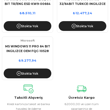
BIT TR/ENG ESD KW9-00664
32/64BIT TURKCE-INGILIZCE
(ELEKTRONIK ORTAMDA
ESD FQC-10572 (ELEKTRONIK
GONDERILIR)
ORTAMDA GONDERILIR)
₺8.510,11
₺12.477,24
Stokta Yok
Stokta Yok
Microsoft
MS WINDOWS 11 PRO 64 BIT
INGILIZCE OEM FQC-10528
₺9.277,94
Stokta Yok
Taksitli Alışveriş
Ücretsiz Kargo
Kredi kartınıza taksit ve banka
₺2000,00 ve üzeri tüm
havalesi ile ödeme
siparişeriniz de