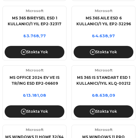
Microsoft
Microsoft
MS 365 BIREYSEL ESD 1
MS 365 AILE ESD 6
KULLANICI/1 YIL EP2-32317
KULLANICI/1 YIL EP2-32296
32/64BIT TR/ING
32/64B TR/ING (ELEKTRONIK
(ELEKTRONIK ORTAMDA
ORTAMDA GONDERILIR)
₺3.768,77
₺4.638,97
GONDERILIR)
Stokta Yok
Stokta Yok
Microsoft
Microsoft
MS OFFICE 2024 EV VE IS
MS 365 IS STANDART ESD 1
TR/ING ESD EP2-06609
KULLANICI/1YIL KLQ-00212
(ELEKTRONIK ORTAMDA
32/64BIT TR/ING
GONDERILIR)
(ELEKTRONIK ORTAMDA
₺13.181,08
₺8.638,09
GONDERILIR)
Stokta Yok
Stokta Yok
Microsoft
Microsoft
MS WINDOWS 11 HOME 32/64
MS WINDOWS 11 PRO