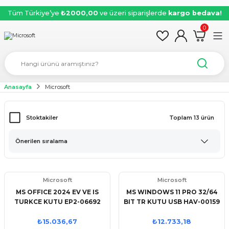
Tüm Türkiye’ye
₺2000,00
ve üzeri siparişlerde
kargo bedava!
0
Anasayfa
Microsoft
Stoktakiler
Toplam 13 ürün
Microsoft
Microsoft
MS OFFICE 2024 EV VE IS
MS WINDOWS 11 PRO 32/64
TURKCE KUTU EP2-06692
BIT TR KUTU USB HAV-00159
₺15.036,67
₺12.733,18