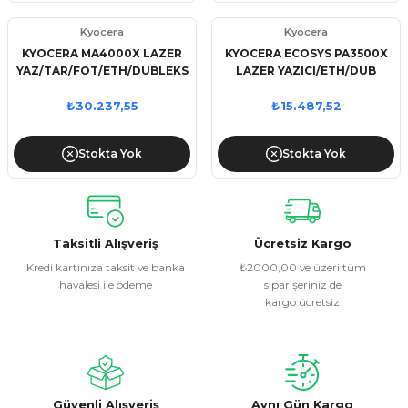
Kyocera
Kyocera
KYOCERA MA4000X LAZER
KYOCERA ECOSYS PA3500X
YAZ/TAR/FOT/ETH/DUBLEKS
LAZER YAZICI/ETH/DUB
₺30.237,55
₺15.487,52
Stokta Yok
Stokta Yok
Taksitli Alışveriş
Ücretsiz Kargo
Kredi kartınıza taksit ve banka
₺2000,00 ve üzeri tüm
havalesi ile ödeme
siparişeriniz de
kargo ücretsiz
Güvenli Alışveriş
Aynı Gün Kargo