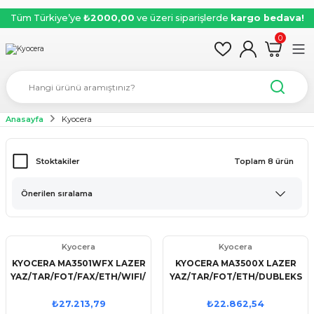
Tüm Türkiye’ye
₺2000,00
ve üzeri siparişlerde
kargo bedava!
0
Anasayfa
Kyocera
Stoktakiler
Toplam 8 ürün
Kyocera
Kyocera
KYOCERA MA3501WFX LAZER
KYOCERA MA3500X LAZER
YAZ/TAR/FOT/FAX/ETH/WIFI/DUBLEKS
YAZ/TAR/FOT/ETH/DUBLEKS
₺27.213,79
₺22.862,54