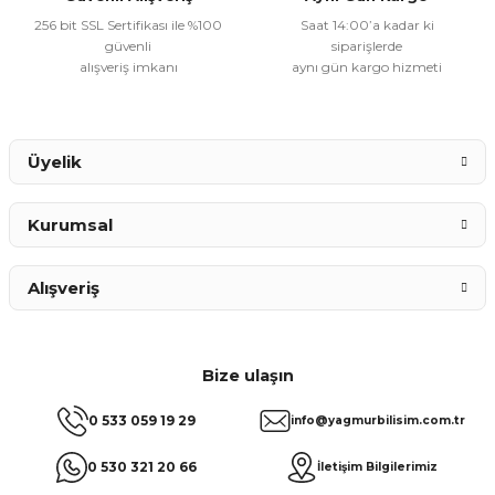
256 bit SSL Sertifikası ile %100
Saat 14:00’a kadar ki
güvenli
siparişlerde
alışveriş imkanı
aynı gün kargo hizmeti
Üyelik
Kurumsal
Alışveriş
Bize ulaşın
0 533 059 19 29
info@yagmurbilisim.com.tr
0 530 321 20 66
İletişim Bilgilerimiz