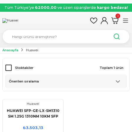
Tüm Türkiye’ye
₺2000,00
ve üzeri siparişlerde
kargo bedava!
0
Anasayfa
Huawei
Stoktakiler
Toplam 1 ürün
Huawei
HUAWEI SFP-GE-LX-SM1310
SM 1.25G 1310NM 10KM SFP
MODÜL
₺3.503,13