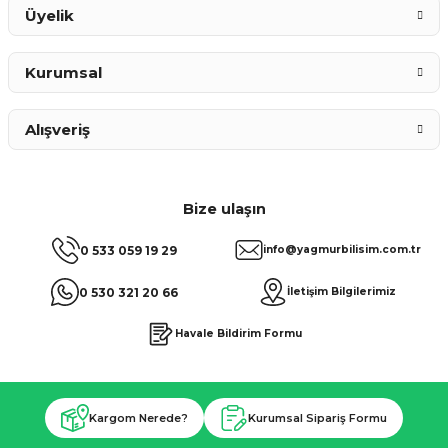
Üyelik
Kurumsal
Alışveriş
Bize ulaşın
0 533 059 19 29
info@yagmurbilisim.com.tr
0 530 321 20 66
İletişim Bilgilerimiz
Havale Bildirim Formu
Kargom Nerede?
Kurumsal Sipariş Formu