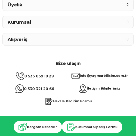
Üyelik
Kurumsal
Alışveriş
Bize ulaşın
0 533 059 19 29
info@yagmurbilisim.com.tr
0 530 321 20 66
İletişim Bilgilerimiz
Havale Bildirim Formu
Kargom Nerede?
Kurumsal Sipariş Formu