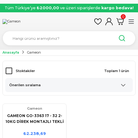
Tüm Türkiye’ye
₺2000,00
ve üzeri siparişlerde
kargo bedava!
0
Anasayfa
Gameon
Stoktakiler
Toplam 1 ürün
Gameon
GAMEON GO-3363 17 - 32 2-
10KG DİREK MONTAJLI TEKLİ
MONITOR KOLU
₺2.238,69