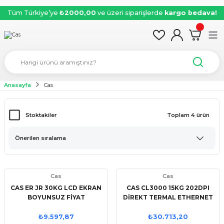
Tüm Türkiye’ye
₺2000,00
ve üzeri siparişlerde
kargo bedava!
Anasayfa
Cas
Stoktakiler
Toplam 4 ürün
Cas
Cas
CAS ER JR 30KG LCD EKRAN
CAS CL3000 15KG 202DPI
BOYUNSUZ FİYAT
DİREKT TERMAL ETHERNET
HESAPLAMALI TERAZİ
LCD EKRAN BOYUNLU
BARKODLU TERAZİ
₺9.597,87
₺30.713,20