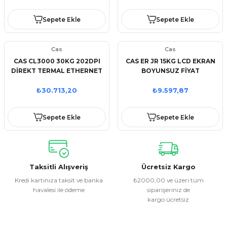
Sepete Ekle
Sepete Ekle
Cas
Cas
CAS CL3000 30KG 202DPI
CAS ER JR 15KG LCD EKRAN
DİREKT TERMAL ETHERNET
BOYUNSUZ FİYAT
LCD EKRAN BOYUNLU
HESAPLAMALI TERAZİ
BARKODLU TERAZİ
₺30.713,20
₺9.597,87
Sepete Ekle
Sepete Ekle
Taksitli Alışveriş
Ücretsiz Kargo
Kredi kartınıza taksit ve banka
₺2000,00 ve üzeri tüm
havalesi ile ödeme
siparişeriniz de
kargo ücretsiz