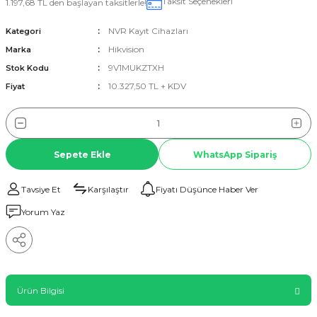
Taksit Seçenekleri
1.197,68 TL den başlayan taksitlerle!
NVR Kayıt Cihazları
Kategori
Hikvision
Marka
9V1MUKZTXH
Stok Kodu
10.327,50 TL + KDV
Fiyat
Sepete Ekle
WhatsApp Sipariş
Tavsiye Et
Karşılaştır
Fiyatı Düşünce Haber Ver
Yorum Yaz
Ürün Bilgisi