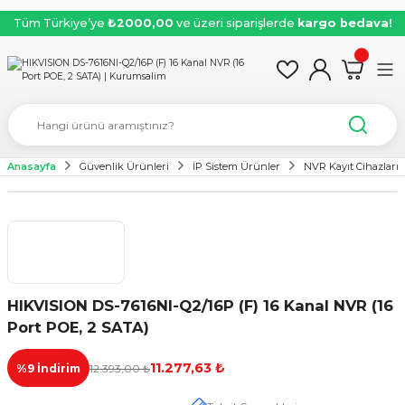
Tüm Türkiye’ye
₺2000,00
ve üzeri siparişlerde
kargo bedava!
Anasayfa
Güvenlik Ürünleri
İP Sistem Ürünler
NVR Kayıt Cihazları
HIKVISION DS-7616NI-Q2/16P (F) 16 Kanal NVR (16
Port POE, 2 SATA)
11.277,63 ₺
%9 İndirim
12.393,00 ₺