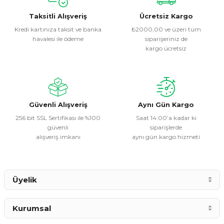
kullanarak tarafımıza iletebilirsiniz.
Görüş ve önerileriniz için teşekkür ederiz.
Taksitli Alışveriş
Ücretsiz Kargo
Kredi kartınıza taksit ve banka
₺2000,00 ve üzeri tüm
havalesi ile ödeme
siparişeriniz de
Ürün resmi kalitesiz, bozuk veya görüntülenemiyor.
kargo ücretsiz
Ürün açıklamasında eksik bilgiler bulunuyor.
Ürün bilgilerinde hatalar bulunuyor.
Ürün fiyatı diğer sitelerden daha pahalı.
Bu ürüne benzer farklı alternatifler olmalı.
Güvenli Alışveriş
Aynı Gün Kargo
256 bit SSL Sertifikası ile %100
Saat 14:00’a kadar ki
güvenli
siparişlerde
alışveriş imkanı
aynı gün kargo hizmeti
Gönder
Üyelik
Kurumsal