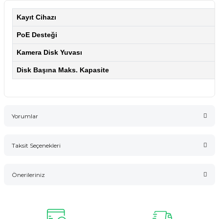
Kayıt Cihazı
PoE Desteği
Kamera Disk Yuvası
Disk Başına Maks. Kapasite
Yorumlar
Taksit Seçenekleri
Bu ürüne ilk yorumu siz yapın!
Önerileriniz
Yorum Yaz
Bu ürünün fiyat bilgisi, resim, ürün açıklamalarında ve diğer
konularda yetersiz gördüğünüz noktaları öneri formunu