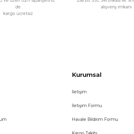
 ve üzeri tüm siparişeriniz
256 bit SSL Sertifikası ile %
de
alışveriş imkanı
kargo ücretsiz
Gönder
Kurumsal
İletişim
İletişim Formu
tum
Havale Bildirim Formu
Kargo Takibi