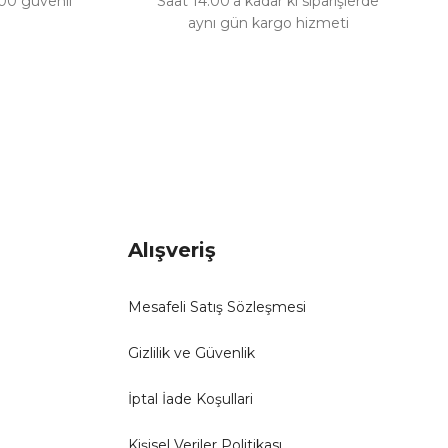
100 güvenli
Saat 14:00’a kadar ki siparişlerde
aynı gün kargo hizmeti
Alışveriş
Mesafeli Satış Sözleşmesi
Gizlilik ve Güvenlik
İptal İade Koşullari
Kişisel Veriler Politikası