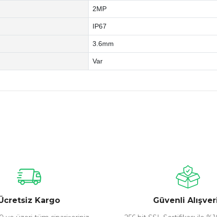
2MP
IP67
3.6mm
Var
nularda yetersiz gördüğünüz noktaları öneri formunu kullanarak tarafımız
Bu ürüne ilk yorumu siz yapın!
Yorum Yaz
Ücretsiz Kargo
Güvenli Alışver