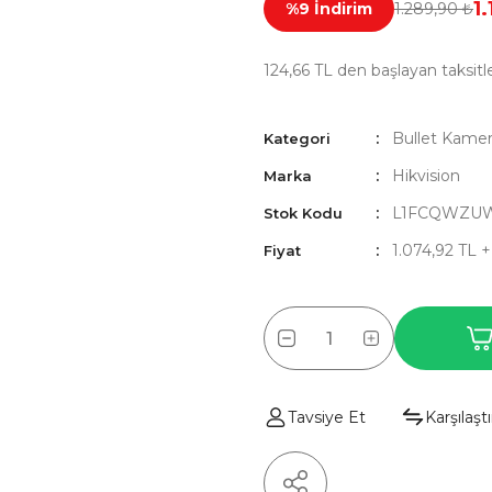
1
%9 İndirim
1.289,90 ₺
124,66 TL den başlayan taksitle
Bullet Kamer
Kategori
Hikvision
Marka
L1FCQWZU
Stok Kodu
1.074,92 TL 
Fiyat
Tavsiye Et
Karşılaştı