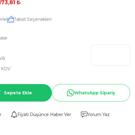
.173,81 ₺
rle!
Taksit Seçenekleri
alar
W8
+ KDV
Sepete Ekle
WhatsApp Sipariş
r
Fiyatı Düşünce Haber Ver
Yorum Yaz