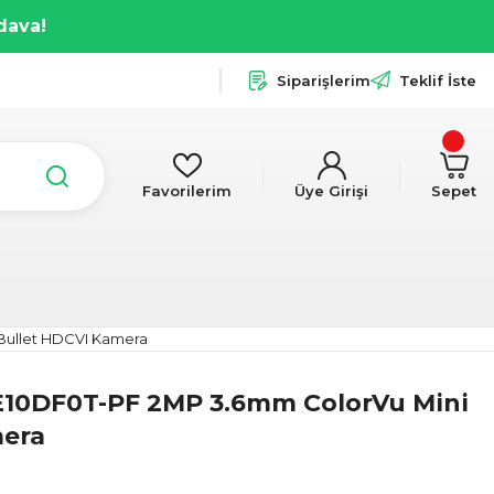
dava!
Siparişlerim
Teklif İste
Favorilerim
Üye Girişi
Sepet
Bullet HDCVI Kamera
E10DF0T-PF 2MP 3.6mm ColorVu Mini
mera