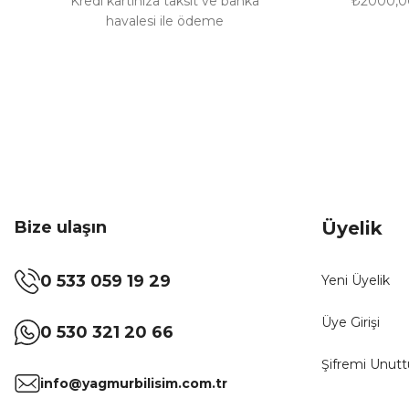
Kredi kartınıza taksit ve banka
₺2000,00
havalesi ile ödeme
Bize ulaşın
Üyelik
0 533 059 19 29
Yeni Üyelik
Üye Girişi
0 530 321 20 66
Şifremi Unut
info@yagmurbilisim.com.tr