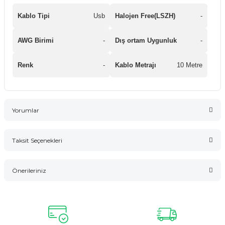
Kablo Tipi
Usb
Halojen Free(LSZH)
-
AWG Birimi
-
Dış ortam Uygunluk
-
Renk
-
Kablo Metrajı
10 Metre
Yorumlar
Taksit Seçenekleri
Bu ürüne ilk yorumu siz yapın!
Önerileriniz
Yorum Yaz
Bu ürünün fiyat bilgisi, resim, ürün açıklamalarında ve diğer
konularda yetersiz gördüğünüz noktaları öneri formunu
kullanarak tarafımıza iletebilirsiniz.