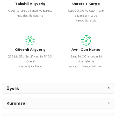
Görüş ve önerileriniz için teşekkür ederiz.
Taksitli Alışveriş
Ücretsiz Kargo
Kredi kartınıza taksit ve banka
₺2000,00 ve üzeri tüm
havalesi ile ödeme
siparişeriniz de
Ürün resmi kalitesiz, bozuk veya görüntülenemiyor.
kargo ücretsiz
Ürün açıklamasında eksik bilgiler bulunuyor.
Ürün bilgilerinde hatalar bulunuyor.
Ürün fiyatı diğer sitelerden daha pahalı.
Bu ürüne benzer farklı alternatifler olmalı.
Güvenli Alışveriş
Aynı Gün Kargo
256 bit SSL Sertifikası ile %100
Saat 14:00’a kadar ki
güvenli
siparişlerde
alışveriş imkanı
aynı gün kargo hizmeti
Gönder
Üyelik
Kurumsal