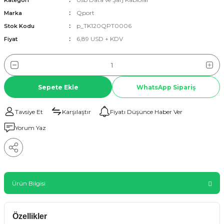
Kategori
Qport
Marka
p_TK120QPT0006
Stok Kodu
6,89 USD + KDV
Fiyat
Sepete Ekle
WhatsApp Sipariş
Tavsiye Et
Karşılaştır
Fiyatı Düşünce Haber Ver
Yorum Yaz
Ürün Bilgisi
Özellikler