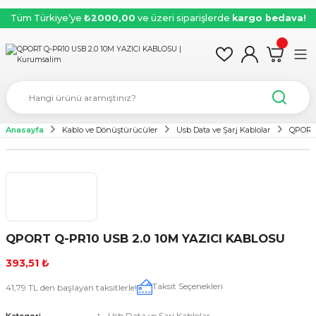
Tüm Türkiye’ye
₺2000,00
ve üzeri siparişlerde
kargo bedava!
Anasayfa
Kablo ve Dönüştürücüler
Usb Data ve Şarj Kablolar
QPORT 
QPORT Q-PR10 USB 2.0 10M YAZICI KABLOSU
393,51 ₺
Taksit Seçenekleri
41,79 TL den başlayan taksitlerle!
Usb Data ve Şarj Kablolar