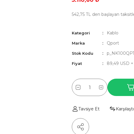
5.110,60 ₺
542,75 TL den başlayan taksitle
Kablo
Kategori
Qport
Marka
p_NK100QP
Stok Kodu
89,49 USD 
Fiyat
Tavsiye Et
Karşılaştı