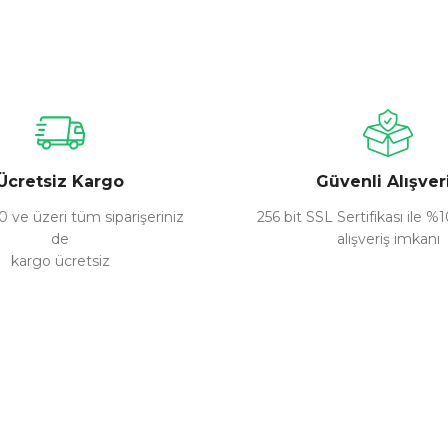
nularda yetersiz gördüğünüz noktaları öneri formunu kullanarak tarafımız
Bu ürüne ilk yorumu siz yapın!
Yorum Yaz
Ücretsiz Kargo
Güvenli Alışver
 ve üzeri tüm siparişeriniz
256 bit SSL Sertifikası ile %
de
alışveriş imkanı
kargo ücretsiz
Gönder