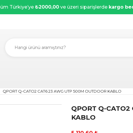
üm Türkiye’ye
₺2000,00
ve üzeri siparişlerde
kargo be
QPORT Q-CATO2 CAT6 23 AWG UTP 500M OUTDOOR KABLO
QPORT Q-CATO2 
KABLO