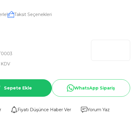
rle!
Taksit Seçenekleri
T0003
+ KDV
Sepete Ekle
WhatsApp Sipariş
r
Fiyatı Düşünce Haber Ver
Yorum Yaz