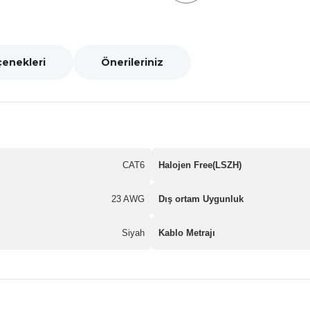
çenekleri
Önerileriniz
CAT6
Halojen Free(LSZH)
23 AWG
Dış ortam Uygunluk
Siyah
Kablo Metrajı