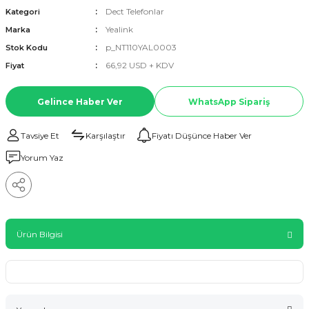
Dect Telefonlar
Kategori
Yealink
Marka
p_NT110YAL0003
Stok Kodu
66,92 USD + KDV
Fiyat
Gelince Haber Ver
WhatsApp Sipariş
Tavsiye Et
Karşılaştır
Fiyatı Düşünce Haber Ver
Yorum Yaz
Ürün Bilgisi