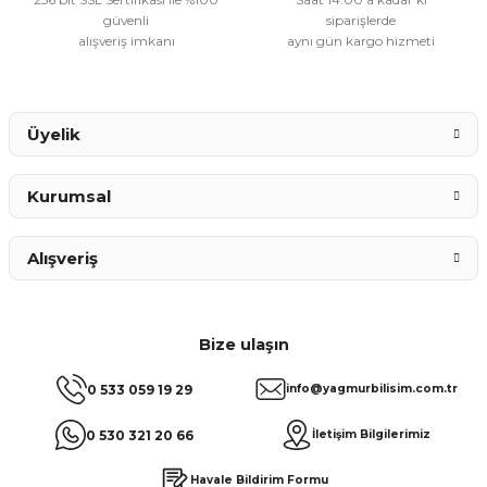
güvenli
siparişlerde
alışveriş imkanı
aynı gün kargo hizmeti
Gönder
Üyelik
Kurumsal
Alışveriş
Bize ulaşın
0 533 059 19 29
info@yagmurbilisim.com.tr
0 530 321 20 66
İletişim Bilgilerimiz
Havale Bildirim Formu