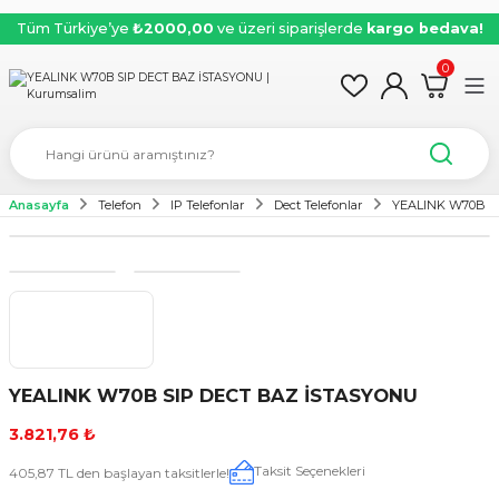
Tüm Türkiye’ye
₺2000,00
ve üzeri siparişlerde
kargo bedava!
0
Anasayfa
Telefon
IP Telefonlar
Dect Telefonlar
YEALINK W70B S
YEALINK W70B SIP DECT BAZ İSTASYONU
3.821,76 ₺
Taksit Seçenekleri
405,87 TL den başlayan taksitlerle!