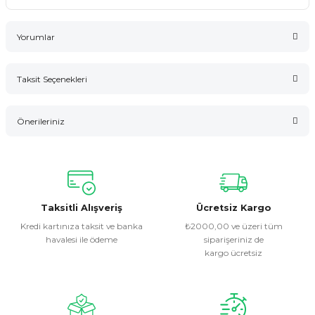
Yorumlar
Taksit Seçenekleri
Bu ürüne ilk yorumu siz yapın!
Önerileriniz
Yorum Yaz
Bu ürünün fiyat bilgisi, resim, ürün açıklamalarında ve diğer
konularda yetersiz gördüğünüz noktaları öneri formunu
kullanarak tarafımıza iletebilirsiniz.
Görüş ve önerileriniz için teşekkür ederiz.
Taksitli Alışveriş
Ücretsiz Kargo
Kredi kartınıza taksit ve banka
₺2000,00 ve üzeri tüm
havalesi ile ödeme
siparişeriniz de
Ürün resmi kalitesiz, bozuk veya görüntülenemiyor.
kargo ücretsiz
Ürün açıklamasında eksik bilgiler bulunuyor.
Ürün bilgilerinde hatalar bulunuyor.
Ürün fiyatı diğer sitelerden daha pahalı.