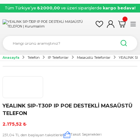
Tüm Türkiye’ye
₺2000,00
ve üzeri siparişlerde
kargo bedava!
Anasayfa
Telefon
IP Telefonlar
Masaüstü Telefonlar
YEALINK SI
YEALINK SIP-T30P IP POE DESTEKLİ MASAÜSTÜ
TELEFON
2.175,52 ₺
Taksit Seçenekleri
231,04 TL den başlayan taksitlerle!