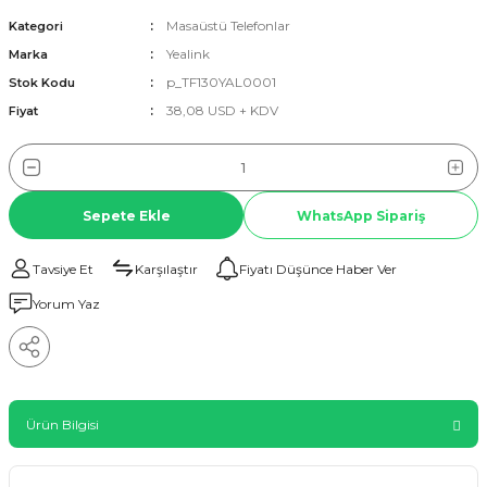
Masaüstü Telefonlar
Kategori
Yealink
Marka
p_TF130YAL0001
Stok Kodu
38,08 USD + KDV
Fiyat
Sepete Ekle
WhatsApp Sipariş
Tavsiye Et
Karşılaştır
Fiyatı Düşünce Haber Ver
Yorum Yaz
Ürün Bilgisi