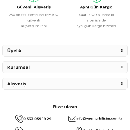
Bu ürüne benzer farklı alternatifler olmalı.
Güvenli Alışveriş
Aynı Gün Kargo
256 bit SSL Sertifikası ile %100
Saat 14:00’a kadar ki
güvenli
siparişlerde
alışveriş imkanı
aynı gün kargo hizmeti
Gönder
Üyelik
Kurumsal
Alışveriş
Bize ulaşın
0 533 059 19 29
info@yagmurbilisim.com.tr