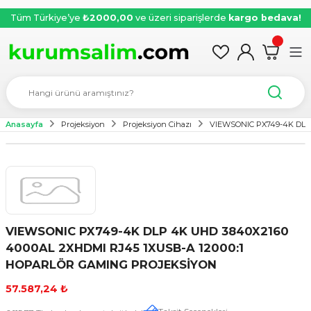
Tüm Türkiye’ye
₺2000,00
ve üzeri siparişlerde
kargo bedava!
Anasayfa
Projeksiyon
Projeksiyon Cihazı
VIEWSONIC PX749-4K DLP
VIEWSONIC PX749-4K DLP 4K UHD 3840X2160
4000AL 2XHDMI RJ45 1XUSB-A 12000:1
HOPARLÖR GAMING PROJEKSİYON
57.587,24 ₺