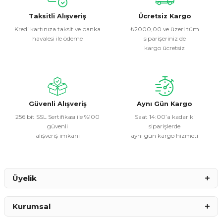
kullanarak tarafımıza iletebilirsiniz.
Görüş ve önerileriniz için teşekkür ederiz.
Taksitli Alışveriş
Ücretsiz Kargo
Kredi kartınıza taksit ve banka
₺2000,00 ve üzeri tüm
havalesi ile ödeme
siparişeriniz de
Ürün resmi kalitesiz, bozuk veya görüntülenemiyor.
kargo ücretsiz
Ürün açıklamasında eksik bilgiler bulunuyor.
Ürün bilgilerinde hatalar bulunuyor.
Ürün fiyatı diğer sitelerden daha pahalı.
Bu ürüne benzer farklı alternatifler olmalı.
Güvenli Alışveriş
Aynı Gün Kargo
256 bit SSL Sertifikası ile %100
Saat 14:00’a kadar ki
güvenli
siparişlerde
alışveriş imkanı
aynı gün kargo hizmeti
Gönder
Üyelik
Kurumsal