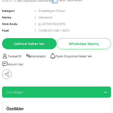
Taksit Seçenekleri
6.115,77 TL den başlayan taksitlerle!
Projeksiyon Cihazı
Kategori
Viewsonic
Marka
p_CP110VSC0076
Stok Kodu
1.008,00 USD + KDV
Fiyat
Gelince Haber Ver
WhatsApp Sipariş
Tavsiye Et
Karşılaştır
Fiyatı Düşünce Haber Ver
Yorum Yaz
Ürün Bilgisi
Özellikler