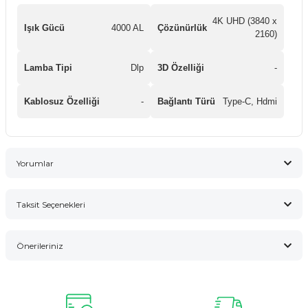
4K UHD (3840 x
Işık Gücü
4000 AL
Çözünürlük
2160)
Lamba Tipi
Dlp
3D Özelliği
-
Kablosuz Özelliği
-
Bağlantı Türü
Type-C, Hdmi
Yorumlar
Taksit Seçenekleri
Bu ürüne ilk yorumu siz yapın!
Önerileriniz
Yorum Yaz
Bu ürünün fiyat bilgisi, resim, ürün açıklamalarında ve diğer
konularda yetersiz gördüğünüz noktaları öneri formunu