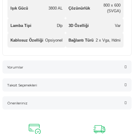
800 x 600
Işık Gücü
3800 AL
Çözünürlük
(SVGA)
Lamba Tipi
Dlp
3D Özelliği
Var
Kablosuz Özelliği
Opsiyonel
Bağlantı Türü
2 x Vga, Hdmi
Yorumlar
Taksit Seçenekleri
Bu ürüne ilk yorumu siz yapın!
Önerileriniz
Yorum Yaz
Bu ürünün fiyat bilgisi, resim, ürün açıklamalarında ve diğer
konularda yetersiz gördüğünüz noktaları öneri formunu
kullanarak tarafımıza iletebilirsiniz.