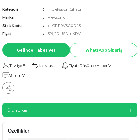
Projeksiyon Cihazı
Kategori
Viewsonic
Marka
p_CP110VSC0043
Stok Kodu
319,20 USD + KDV
Fiyat
Gelince Haber Ver
WhatsApp Sipariş
Tavsiye Et
Karşılaştır
Fiyatı Düşünce Haber Ver
Yorum Yaz
Ürün Bilgisi
Özellikler