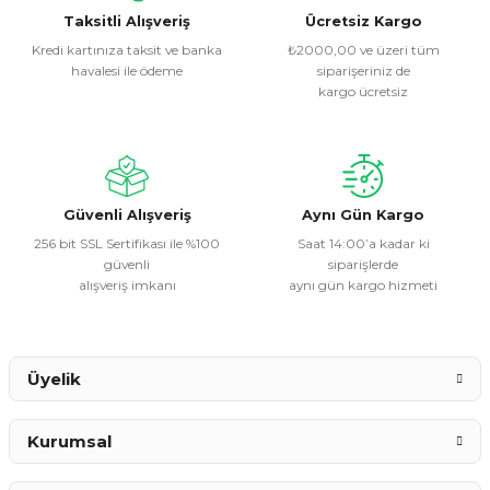
Görüş ve önerileriniz için teşekkür ederiz.
Taksitli Alışveriş
Ücretsiz Kargo
Kredi kartınıza taksit ve banka
₺2000,00 ve üzeri tüm
havalesi ile ödeme
siparişeriniz de
Ürün resmi kalitesiz, bozuk veya görüntülenemiyor.
kargo ücretsiz
Ürün açıklamasında eksik bilgiler bulunuyor.
Ürün bilgilerinde hatalar bulunuyor.
Ürün fiyatı diğer sitelerden daha pahalı.
Bu ürüne benzer farklı alternatifler olmalı.
Güvenli Alışveriş
Aynı Gün Kargo
256 bit SSL Sertifikası ile %100
Saat 14:00’a kadar ki
güvenli
siparişlerde
alışveriş imkanı
aynı gün kargo hizmeti
Gönder
Üyelik
Kurumsal