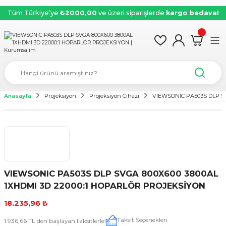
Tüm Türkiye’ye
₺2000,00
ve üzeri siparişlerde
kargo bedava!
Anasayfa
Projeksiyon
Projeksiyon Cihazı
VIEWSONIC PA503S DLP SV
VIEWSONIC PA503S DLP SVGA 800X600 3800AL
1XHDMI 3D 22000:1 HOPARLÖR PROJEKSİYON
18.235,96 ₺
Taksit Seçenekleri
1.936,66 TL den başlayan taksitlerle!