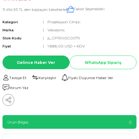
Taksit Seçenekleri
11.454,93 TL den başlayan taksitlerle!
Projeksiyon Cihazı
Kategori
Viewsonic
Marka
p_CP110VSC0079
Stok Kodu
1.888,00 USD + KDV
Fiyat
Gelince Haber Ver
WhatsApp Sipariş
Tavsiye Et
Karşılaştır
Fiyatı Düşünce Haber Ver
Yorum Yaz
Ürün Bilgisi