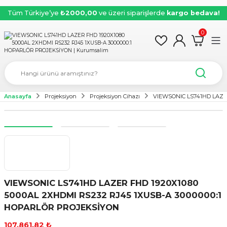
Tüm Türkiye’ye
₺2000,00
ve üzeri siparişlerde
kargo bedava!
0
Anasayfa
Projeksiyon
Projeksiyon Cihazı
VIEWSONIC LS741HD LAZER
VIEWSONIC LS741HD LAZER FHD 1920X1080
5000AL 2XHDMI RS232 RJ45 1XUSB-A 3000000:1
HOPARLÖR PROJEKSİYON
107.861,82 ₺