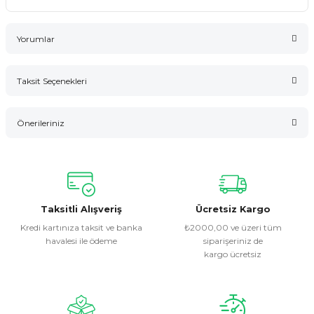
Yorumlar
Taksit Seçenekleri
Bu ürüne ilk yorumu siz yapın!
Önerileriniz
Yorum Yaz
Bu ürünün fiyat bilgisi, resim, ürün açıklamalarında ve diğer
konularda yetersiz gördüğünüz noktaları öneri formunu
kullanarak tarafımıza iletebilirsiniz.
Görüş ve önerileriniz için teşekkür ederiz.
Taksitli Alışveriş
Ücretsiz Kargo
Kredi kartınıza taksit ve banka
₺2000,00 ve üzeri tüm
havalesi ile ödeme
siparişeriniz de
Ürün resmi kalitesiz, bozuk veya görüntülenemiyor.
kargo ücretsiz
Ürün açıklamasında eksik bilgiler bulunuyor.
Ürün bilgilerinde hatalar bulunuyor.
Ürün fiyatı diğer sitelerden daha pahalı.