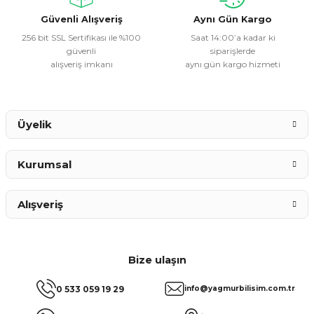
Bu ürüne benzer farklı alternatifler olmalı.
Güvenli Alışveriş
Aynı Gün Kargo
256 bit SSL Sertifikası ile %100
Saat 14:00’a kadar ki
güvenli
siparişlerde
alışveriş imkanı
aynı gün kargo hizmeti
Gönder
Üyelik
Kurumsal
Alışveriş
Bize ulaşın
0 533 059 19 29
info@yagmurbilisim.com.tr