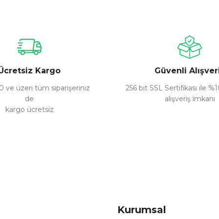
Bu ürüne ilk yorumu siz yapın!
Yorum Yaz
Ücretsiz Kargo
Güvenli Alışver
 ve üzeri tüm siparişeriniz
256 bit SSL Sertifikası ile %
de
alışveriş imkanı
kargo ücretsiz
Gönder
Kurumsal