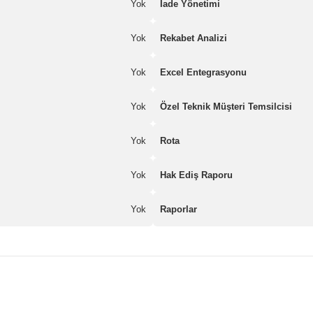
Yok
İade Yönetimi
Yok
Rekabet Analizi
Yok
Excel Entegrasyonu
Yok
Özel Teknik Müşteri Temsilcisi
Yok
Rota
Yok
Hak Ediş Raporu
Yok
Raporlar
nularda yetersiz gördüğünüz noktaları öneri formunu kullanarak tarafımız