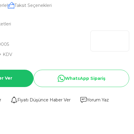
rle!
Taksit Seçenekleri
etleri
0005
 + KDV
er Ver
WhatsApp Sipariş
r
Fiyatı Düşünce Haber Ver
Yorum Yaz