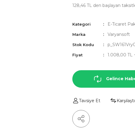
128,46 TL den başlayan taksitle
E-Ticaret Pak
Kategori
Varyansoft
Marka
p_SW161Vry
Stok Kodu
1.008,00 TL
Fiyat
Gelince Hab
Tavsiye Et
Karşılaştı