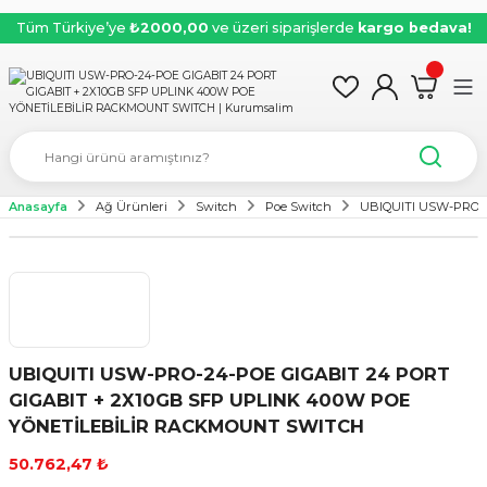
Tüm Türkiye’ye
₺2000,00
ve üzeri siparişlerde
kargo bedava!
Anasayfa
Ağ Ürünleri
Switch
Poe Switch
UBIQUITI USW-PRO-
UBIQUITI USW-PRO-24-POE GIGABIT 24 PORT
GIGABIT + 2X10GB SFP UPLINK 400W POE
YÖNETİLEBİLİR RACKMOUNT SWITCH
50.762,47 ₺