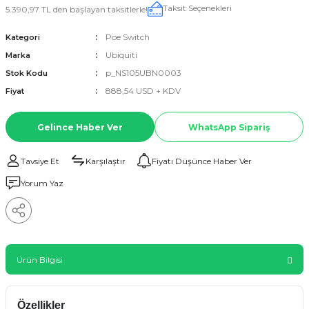
Taksit Seçenekleri
5.390,97 TL den başlayan taksitlerle!
Poe Switch
Kategori
Ubiquiti
Marka
p_NS105UBN0003
Stok Kodu
888,54 USD + KDV
Fiyat
Gelince Haber Ver
WhatsApp Sipariş
Tavsiye Et
Karşılaştır
Fiyatı Düşünce Haber Ver
Yorum Yaz
Ürün Bilgisi
Özellikler