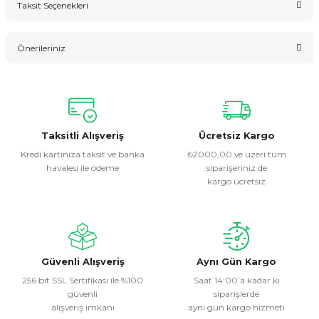
Taksit Seçenekleri
Bu ürüne ilk yorumu siz yapın!
Önerileriniz
Yorum Yaz
Bu ürünün fiyat bilgisi, resim, ürün açıklamalarında ve diğer
konularda yetersiz gördüğünüz noktaları öneri formunu
kullanarak tarafımıza iletebilirsiniz.
Görüş ve önerileriniz için teşekkür ederiz.
Taksitli Alışveriş
Ücretsiz Kargo
Kredi kartınıza taksit ve banka
₺2000,00 ve üzeri tüm
havalesi ile ödeme
siparişeriniz de
Ürün resmi kalitesiz, bozuk veya görüntülenemiyor.
kargo ücretsiz
Ürün açıklamasında eksik bilgiler bulunuyor.
Ürün bilgilerinde hatalar bulunuyor.
Ürün fiyatı diğer sitelerden daha pahalı.
Bu ürüne benzer farklı alternatifler olmalı.
Güvenli Alışveriş
Aynı Gün Kargo
256 bit SSL Sertifikası ile %100
Saat 14:00’a kadar ki
güvenli
siparişlerde
alışveriş imkanı
aynı gün kargo hizmeti