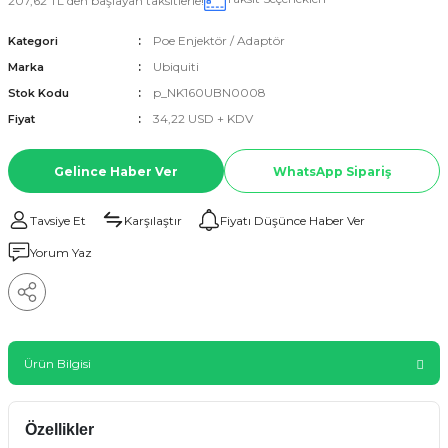
207,62 TL den başlayan taksitlerle!
Poe Enjektör / Adaptör
Kategori
Ubiquiti
Marka
p_NK160UBN0008
Stok Kodu
34,22 USD + KDV
Fiyat
Gelince Haber Ver
WhatsApp Sipariş
Tavsiye Et
Karşılaştır
Fiyatı Düşünce Haber Ver
Yorum Yaz
Ürün Bilgisi
Özellikler