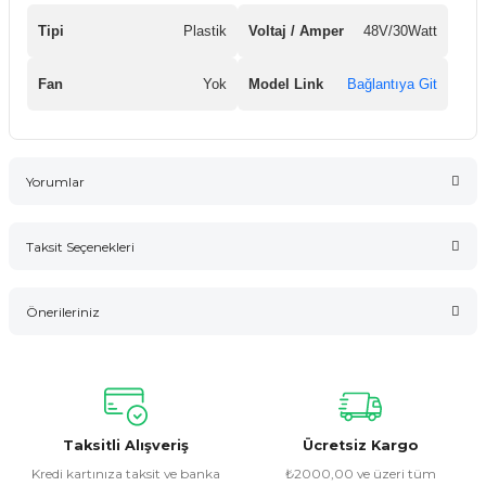
Tipi
Plastik
Voltaj / Amper
48V/30Watt
Fan
Yok
Model Link
Bağlantıya Git
Yorumlar
Taksit Seçenekleri
Bu ürüne ilk yorumu siz yapın!
Önerileriniz
Yorum Yaz
Bu ürünün fiyat bilgisi, resim, ürün açıklamalarında ve diğer
konularda yetersiz gördüğünüz noktaları öneri formunu
kullanarak tarafımıza iletebilirsiniz.
Görüş ve önerileriniz için teşekkür ederiz.
Taksitli Alışveriş
Ücretsiz Kargo
Kredi kartınıza taksit ve banka
₺2000,00 ve üzeri tüm