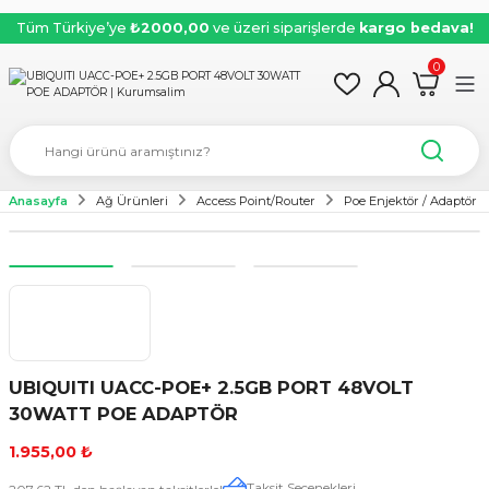
Tüm Türkiye’ye
₺2000,00
ve üzeri siparişlerde
kargo bedava!
0
Anasayfa
Ağ Ürünleri
Access Point/Router
Poe Enjektör / Adaptör
UBIQUITI UACC-POE+ 2.5GB PORT 48VOLT
30WATT POE ADAPTÖR
1.955,00 ₺
Taksit Seçenekleri