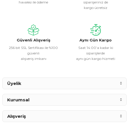
havalesi ile ödeme
siparişeriniz de
Ürün resmi kalitesiz, bozuk veya görüntülenemiyor.
kargo ücretsiz
Ürün açıklamasında eksik bilgiler bulunuyor.
Ürün bilgilerinde hatalar bulunuyor.
Ürün fiyatı diğer sitelerden daha pahalı.
Bu ürüne benzer farklı alternatifler olmalı.
Güvenli Alışveriş
Aynı Gün Kargo
256 bit SSL Sertifikası ile %100
Saat 14:00’a kadar ki
güvenli
siparişlerde
alışveriş imkanı
aynı gün kargo hizmeti
Gönder
Üyelik
Kurumsal
Alışveriş