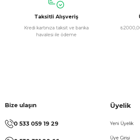
Ürün bilgilerinde hatalar bulunuyor.
Taksitli Alışveriş
Ürün fiyatı diğer sitelerden daha pahalı.
Bu ürüne benzer farklı alternatifler olmalı.
Kredi kartınıza taksit ve banka
₺2000,00
havalesi ile ödeme
Bize ulaşın
Üyelik
0 533 059 19 29
Yeni Üyelik
Üye Girişi