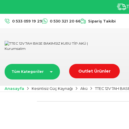
T
0 533 059 19 29
0 530 321 20 66
Sipariş Takibi
Outlet Ürünler
Tüm Kategoriler
Anasayfa
Kesintisiz Güç Kaynağı
Akü
TTEC 12V 7AH BAS