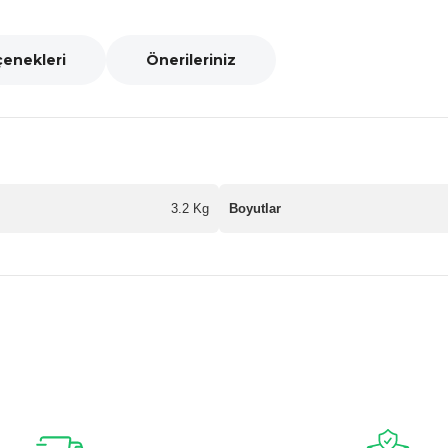
çenekleri
Önerileriniz
3.2 Kg
Boyutlar
nularda yetersiz gördüğünüz noktaları öneri formunu kullanarak tarafımız
Bu ürüne ilk yorumu siz yapın!
Yorum Yaz