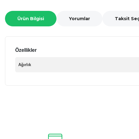
Ürün Bilgisi
Yorumlar
Taksit Se
Özellikler
Ağırlık
Bu ürünün fiyat bilgisi, resim, ürün açıklamalarında ve diğer ko
Görüş ve önerileriniz için teşekkür ederiz.
Ürün resmi kalitesiz, bozuk veya görüntülenemiyor.
Ürün açıklamasında eksik bilgiler bulunuyor.