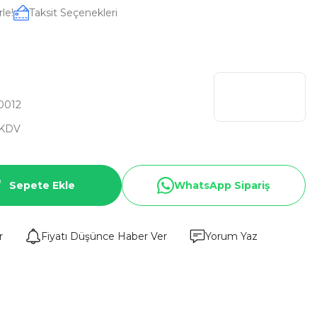
le!
Taksit Seçenekleri
0012
 KDV
Sepete Ekle
WhatsApp Sipariş
r
Fiyatı Düşünce Haber Ver
Yorum Yaz