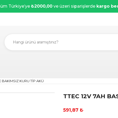
üm Türkiye’ye
₺2000,00
ve üzeri siparişlerde
kargo be
E BAKIMSIZ KURU TİP AKÜ
TTEC 12V 7AH BA
591,87 ₺