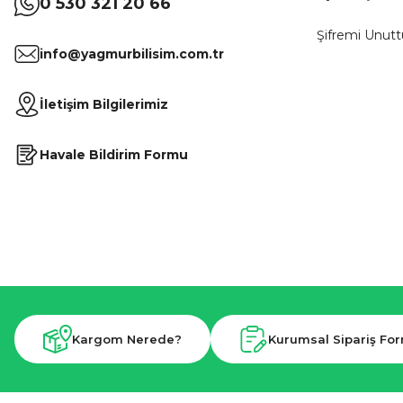
0 530 321 20 66
Şifremi Unut
info@yagmurbilisim.com.tr
İletişim Bilgilerimiz
Havale Bildirim Formu
Kargom Nerede?
Kurumsal Sipariş Fo