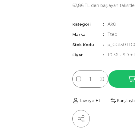
62,86 TL den başlayan taksitler
Akü
Kategori
Ttec
Marka
p_CG130TTC
Stok Kodu
10,36 USD +
Fiyat
Tavsiye Et
Karşılaştı