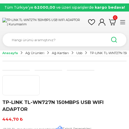
Tüm Türkiye’ye
₺2000,00
ve üzeri siparişlerde
kargo bedava!
0
Anasayfa
Ağ Ürünleri
Ağ Kartları
Usb
TP-LINK TL-WN727N 15
TP-LINK TL-WN727N 150MBPS USB WIFI
ADAPTOR
444,70 ₺
Taksit Seçenekleri