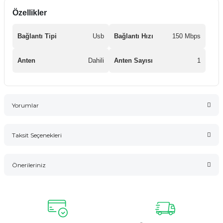
Özellikler
Bağlantı Tipi
Usb
Bağlantı Hızı
150 Mbps
Anten
Dahili
Anten Sayısı
1
Yorumlar
Taksit Seçenekleri
Bu ürüne ilk yorumu siz yapın!
Önerileriniz
Yorum Yaz
Bu ürünün fiyat bilgisi, resim, ürün açıklamalarında ve diğer
konularda yetersiz gördüğünüz noktaları öneri formunu
kullanarak tarafımıza iletebilirsiniz.