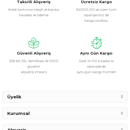
Görüş ve önerileriniz için teşekkür ederiz.
Taksitli Alışveriş
Ücretsiz Kargo
Kredi kartınıza taksit ve banka
₺2000,00 ve üzeri tüm
havalesi ile ödeme
siparişeriniz de
Ürün resmi kalitesiz, bozuk veya görüntülenemiyor.
kargo ücretsiz
Ürün açıklamasında eksik bilgiler bulunuyor.
Ürün bilgilerinde hatalar bulunuyor.
Ürün fiyatı diğer sitelerden daha pahalı.
Bu ürüne benzer farklı alternatifler olmalı.
Güvenli Alışveriş
Aynı Gün Kargo
256 bit SSL Sertifikası ile %100
Saat 14:00’a kadar ki
güvenli
siparişlerde
alışveriş imkanı
aynı gün kargo hizmeti
Gönder
Üyelik
Kurumsal
Alışveriş