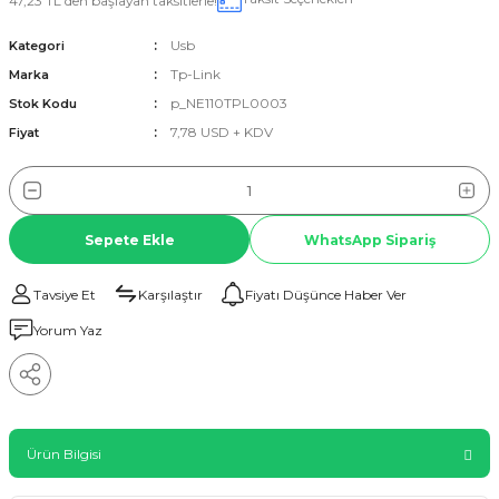
47,23 TL den başlayan taksitlerle!
Usb
Kategori
Tp-Link
Marka
p_NE110TPL0003
Stok Kodu
7,78 USD + KDV
Fiyat
Sepete Ekle
WhatsApp Sipariş
Tavsiye Et
Karşılaştır
Fiyatı Düşünce Haber Ver
Yorum Yaz
Ürün Bilgisi