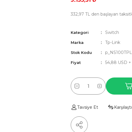
3.135,31 ₺
332,97 TL den başlayan taksitl
Switch
Kategori
Tp-Link
Marka
p_NS100TPL
Stok Kodu
54,88 USD +
Fiyat
Tavsiye Et
Karşılaştı