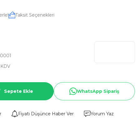
erle!
Taksit Seçenekleri
0001
 KDV
Sepete Ekle
WhatsApp Sipariş
r
Fiyatı Düşünce Haber Ver
Yorum Yaz