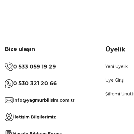
Bize ulaşın
Üyelik
0 533 059 19 29
Yeni Üyelik
Üye Girişi
0 530 321 20 66
Şifremi Unut
info@yagmurbilisim.com.tr
İletişim Bilgilerimiz
Havale Bildirim Formu