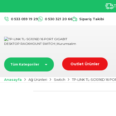
T
0 533 059 19 29
0 530 321 20 66
Sipariş Takibi
Outlet Ürünler
Tüm Kategoriler
Anasayfa
Ağ Ürünleri
Switch
TP-LINK TL-SG1016D 16 