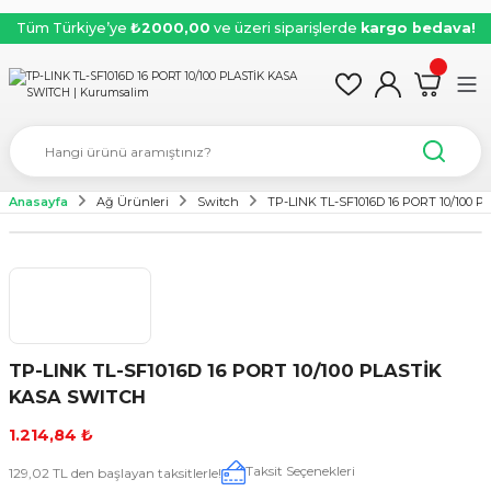
Tüm Türkiye’ye
₺2000,00
ve üzeri siparişlerde
kargo bedava!
Anasayfa
Ağ Ürünleri
Switch
TP-LINK TL-SF1016D 16 PORT 10/100
TP-LINK TL-SF1016D 16 PORT 10/100 PLASTİK
KASA SWITCH
1.214,84 ₺
Taksit Seçenekleri
129,02 TL den başlayan taksitlerle!