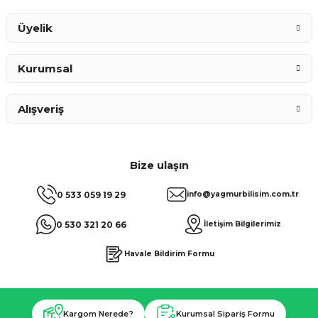
Gönder
Üyelik
Kurumsal
Alışveriş
Bize ulaşın
0 533 059 19 29
info@yagmurbilisim.com.tr
0 530 321 20 66
İletişim Bilgilerimiz
Havale Bildirim Formu
Kargom Nerede?
Kurumsal Sipariş Formu