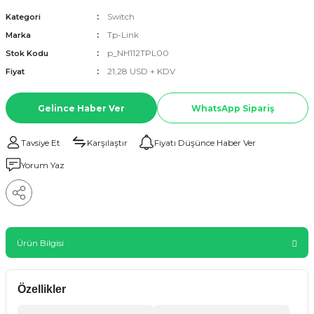
Switch
Kategori
Tp-Link
Marka
p_NH112TPL00
Stok Kodu
21,28 USD + KDV
Fiyat
Gelince Haber Ver
WhatsApp Sipariş
Tavsiye Et
Karşılaştır
Fiyatı Düşünce Haber Ver
Yorum Yaz
Ürün Bilgisi
Özellikler