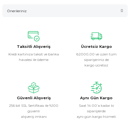
Bu ürüne ilk yorumu siz yapın!
Önerileriniz
Yorum Yaz
Bu ürünün fiyat bilgisi, resim, ürün açıklamalarında ve diğer
konularda yetersiz gördüğünüz noktaları öneri formunu
kullanarak tarafımıza iletebilirsiniz.
Görüş ve önerileriniz için teşekkür ederiz.
Taksitli Alışveriş
Ücretsiz Kargo
Kredi kartınıza taksit ve banka
₺2000,00 ve üzeri tüm
havalesi ile ödeme
siparişeriniz de
Ürün resmi kalitesiz, bozuk veya görüntülenemiyor.
kargo ücretsiz
Ürün açıklamasında eksik bilgiler bulunuyor.
Ürün bilgilerinde hatalar bulunuyor.
Ürün fiyatı diğer sitelerden daha pahalı.
Bu ürüne benzer farklı alternatifler olmalı.
Güvenli Alışveriş
Aynı Gün Kargo
256 bit SSL Sertifikası ile %100
Saat 14:00’a kadar ki
güvenli
siparişlerde
alışveriş imkanı
aynı gün kargo hizmeti