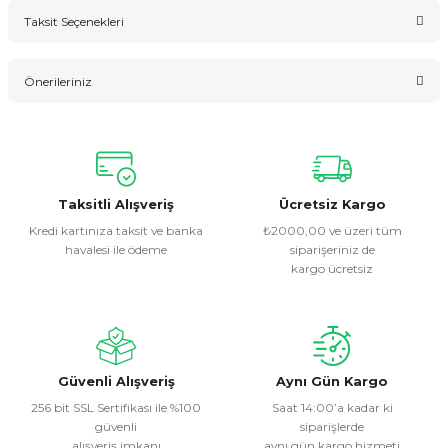
Taksit Seçenekleri
Bu ürüne ilk yorumu siz yapın!
Önerileriniz
Yorum Yaz
Bu ürünün fiyat bilgisi, resim, ürün açıklamalarında ve diğer
konularda yetersiz gördüğünüz noktaları öneri formunu
kullanarak tarafımıza iletebilirsiniz.
Görüş ve önerileriniz için teşekkür ederiz.
Taksitli Alışveriş
Ücretsiz Kargo
Kredi kartınıza taksit ve banka
₺2000,00 ve üzeri tüm
havalesi ile ödeme
siparişeriniz de
Ürün resmi kalitesiz, bozuk veya görüntülenemiyor.
kargo ücretsiz
Ürün açıklamasında eksik bilgiler bulunuyor.
Ürün bilgilerinde hatalar bulunuyor.
Ürün fiyatı diğer sitelerden daha pahalı.
Bu ürüne benzer farklı alternatifler olmalı.
Güvenli Alışveriş
Aynı Gün Kargo
256 bit SSL Sertifikası ile %100
Saat 14:00’a kadar ki
güvenli
siparişlerde
alışveriş imkanı
aynı gün kargo hizmeti