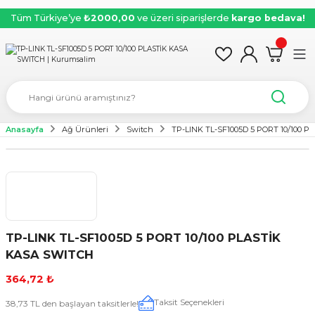
Tüm Türkiye’ye
₺2000,00
ve üzeri siparişlerde
kargo bedava!
Anasayfa
Ağ Ürünleri
Switch
TP-LINK TL-SF1005D 5 PORT 10/100 
TP-LINK TL-SF1005D 5 PORT 10/100 PLASTİK
KASA SWITCH
364,72 ₺
Taksit Seçenekleri
38,73 TL den başlayan taksitlerle!