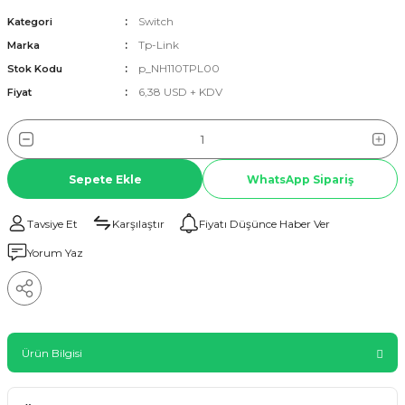
Switch
Kategori
Tp-Link
Marka
p_NH110TPL00
Stok Kodu
6,38 USD + KDV
Fiyat
Sepete Ekle
WhatsApp Sipariş
Tavsiye Et
Karşılaştır
Fiyatı Düşünce Haber Ver
Yorum Yaz
Ürün Bilgisi