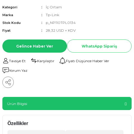
İç Ortam
Kategori
Tp-Link
Marka
p_NP110TPL0134
Stok Kodu
28,32 USD + KDV
Fiyat
Gelince Haber Ver
WhatsApp Sipariş
Tavsiye Et
Karşılaştır
Fiyatı Düşünce Haber Ver
Yorum Yaz
Ürün Bilgisi
Özellikler