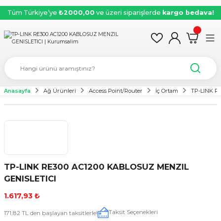
Tüm Türkiye’ye
₺2000,00
ve üzeri siparişlerde
kargo bedava!
Anasayfa
Ağ Ürünleri
Access Point/Router
İç Ortam
TP-LINK R
TP-LINK RE300 AC1200 KABLOSUZ MENZIL
GENISLETICI
1.617,93 ₺
Taksit Seçenekleri
171,82 TL den başlayan taksitlerle!