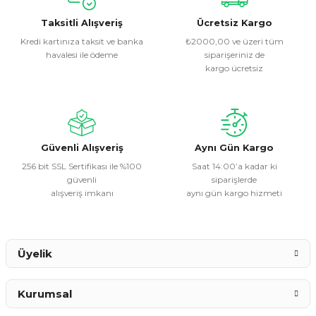
kullanarak tarafımıza iletebilirsiniz.
Görüş ve önerileriniz için teşekkür ederiz.
Taksitli Alışveriş
Ücretsiz Kargo
Kredi kartınıza taksit ve banka
₺2000,00 ve üzeri tüm
havalesi ile ödeme
siparişeriniz de
Ürün resmi kalitesiz, bozuk veya görüntülenemiyor.
kargo ücretsiz
Ürün açıklamasında eksik bilgiler bulunuyor.
Ürün bilgilerinde hatalar bulunuyor.
Ürün fiyatı diğer sitelerden daha pahalı.
Bu ürüne benzer farklı alternatifler olmalı.
Güvenli Alışveriş
Aynı Gün Kargo
256 bit SSL Sertifikası ile %100
Saat 14:00’a kadar ki
güvenli
siparişlerde
alışveriş imkanı
aynı gün kargo hizmeti
Gönder
Üyelik
Kurumsal