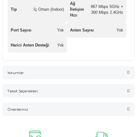
Ağ
867 Mbps 5GHz +
Tip
İç Ortam (Indoor)
İletişim
300 Mbps 2.4GHz
Hızı
Port Sayısı
Yok
Anten Sayısı
Yok
Harici Anten Desteği
Yok
Yorumlar
Taksit Seçenekleri
Bu ürüne ilk yorumu siz yapın!
Önerileriniz
Yorum Yaz
Bu ürünün fiyat bilgisi, resim, ürün açıklamalarında ve diğer
konularda yetersiz gördüğünüz noktaları öneri formunu