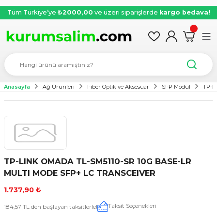
Tüm Türkiye’ye
₺2000,00
ve üzeri siparişlerde
kargo bedava!
Anasayfa
Ağ Ürünleri
Fiber Optik ve Aksesuar
SFP Modül
TP-L
TP-LINK OMADA TL-SM5110-SR 10G BASE-LR
MULTI MODE SFP+ LC TRANSCEIVER
1.737,90 ₺
Taksit Seçenekleri
184,57 TL den başlayan taksitlerle!