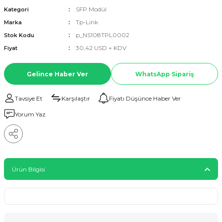
SFP Modül
Kategori
Tp-Link
Marka
p_NS108TPL0002
Stok Kodu
30,42 USD + KDV
Fiyat
Gelince Haber Ver
WhatsApp Sipariş
Tavsiye Et
Karşılaştır
Fiyatı Düşünce Haber Ver
Yorum Yaz
Ürün Bilgisi