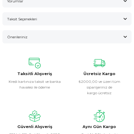
Yorumlar
Taksit Seçenekleri
Bu ürüne ilk yorumu siz yapın!
Önerileriniz
Yorum Yaz
Bu ürünün fiyat bilgisi, resim, ürün açıklamalarında ve diğer
konularda yetersiz gördüğünüz noktaları öneri formunu
kullanarak tarafımıza iletebilirsiniz.
Görüş ve önerileriniz için teşekkür ederiz.
Taksitli Alışveriş
Ücretsiz Kargo
Kredi kartınıza taksit ve banka
₺2000,00 ve üzeri tüm
havalesi ile ödeme
siparişeriniz de
Ürün resmi kalitesiz, bozuk veya görüntülenemiyor.
kargo ücretsiz
Ürün açıklamasında eksik bilgiler bulunuyor.
Ürün bilgilerinde hatalar bulunuyor.
Ürün fiyatı diğer sitelerden daha pahalı.
Bu ürüne benzer farklı alternatifler olmalı.
Güvenli Alışveriş
Aynı Gün Kargo