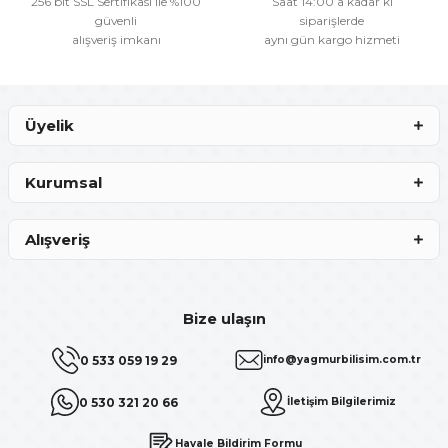
256 bit SSL Sertifikası ile %100
Saat 14:00’a kadar ki
güvenli
siparişlerde
alışveriş imkanı
aynı gün kargo hizmeti
Gönder
Üyelik
Kurumsal
Alışveriş
Bize ulaşın
0 533 059 19 29
info@yagmurbilisim.com.tr
0 530 321 20 66
İletişim Bilgilerimiz
Havale Bildirim Formu