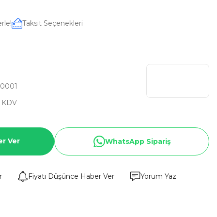
rle!
Taksit Seçenekleri
0001
+ KDV
er Ver
WhatsApp Sipariş
r
Fiyatı Düşünce Haber Ver
Yorum Yaz