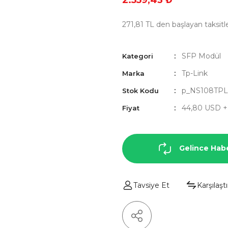
2.559,43 ₺
271,81 TL den başlayan taksitle
SFP Modül
Kategori
Tp-Link
Marka
p_NS108TPL
Stok Kodu
44,80 USD 
Fiyat
Gelince Hab
Tavsiye Et
Karşılaştı