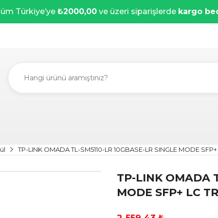
üm Türkiye’ye
₺2000,00
ve üzeri siparişlerde
kargo be
ül
TP-LINK OMADA TL-SM5110-LR 10GBASE-LR SINGLE MODE SFP+
TP-LINK OMADA T
MODE SFP+ LC T