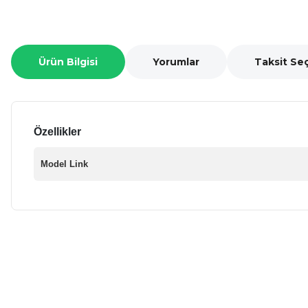
Ürün Bilgisi
Yorumlar
Taksit Se
Özellikler
Model Link
Bu ürünün fiyat bilgisi, resim, ürün açıklamalarında ve diğer ko
Görüş ve önerileriniz için teşekkür ederiz.