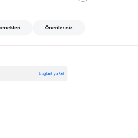
çenekleri
Önerileriniz
Bağlantıya Git
nularda yetersiz gördüğünüz noktaları öneri formunu kullanarak tarafımız
Bu ürüne ilk yorumu siz yapın!