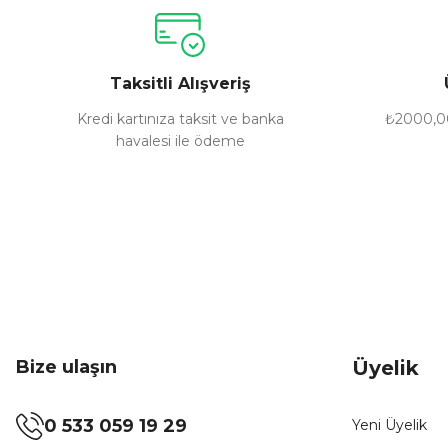
Ürün resmi kalitesiz, bozuk veya görüntülenemiyor.
Ürün açıklamasında eksik bilgiler bulunuyor.
Ürün bilgilerinde hatalar bulunuyor.
Taksitli Alışveriş
Ürün fiyatı diğer sitelerden daha pahalı.
Bu ürüne benzer farklı alternatifler olmalı.
Kredi kartınıza taksit ve banka
₺2000,00
havalesi ile ödeme
Bize ulaşın
Üyelik
0 533 059 19 29
Yeni Üyelik