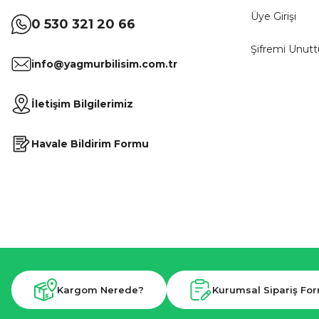
Üye Girişi
0 530 321 20 66
Şifremi Unut
info@yagmurbilisim.com.tr
İletişim Bilgilerimiz
Havale Bildirim Formu
Kargom Nerede?
Kurumsal Sipariş Fo