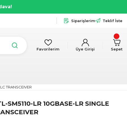
dava!
Siparişlerim
Teklif İste
Favorilerim
Üye Girişi
Sepet
 LC TRANSCEIVER
L-SM5110-LR 10GBASE-LR SINGLE
RANSCEIVER